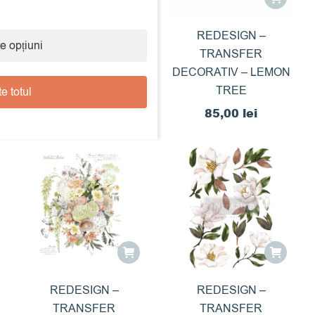
REDESIGN –
REDESIGN –
e opțiuni
TRANSFER
TRANSFER
DECORATIV – LEMON
DECORATIV – LEMON
TREE
e totul
85,00
lei
85,00
lei
REDESIGN –
REDESIGN –
TRANSFER
TRANSFER