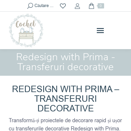
Search:
Căutare ...
0
im
im
Redesign with Prima -
You are here:
Transferuri decorative
REDESIGN WITH PRIMA –
TRANSFERURI
DECORATIVE
Transformă-ți proiectele de decorare rapid și ușor
cu transferurile decorative Redesign with Prima.