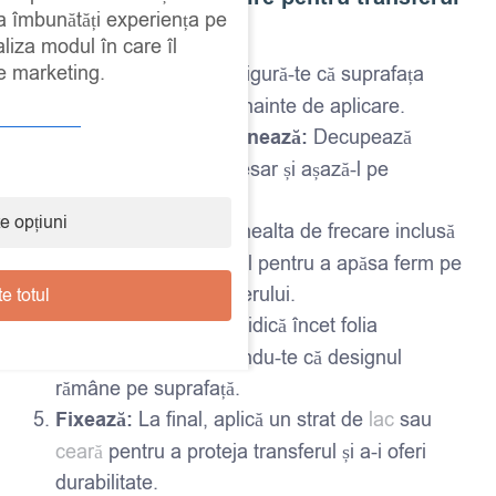
 a îmbunătăți experiența pe
Redesign:
aliza modul în care îl
de marketing.
Curăță suprafața:
Asigură-te că suprafața
este curată și uscată înainte de aplicare.
Decupează și poziționează:
Decupează
transferul dacă e necesar și așază-l pe
suprafața dorită.
e opțiuni
Frecare:
Folosește unealta de frecare inclusă
împreună cu transferul pentru a apăsa ferm pe
toată suprafața transferului.
e totul
Îndepărtează folia:
Ridică încet folia
transparentă, asigurându-te că designul
rămâne pe suprafață.
Fixează:
La final, aplică un strat de
lac
sau
ceară
pentru a proteja transferul și a-i oferi
durabilitate.