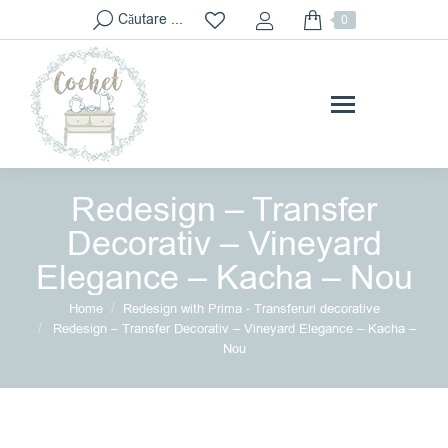
Search:
Căutare ...
0
Redesign – Transfer
Decorativ – Vineyard
Elegance – Kacha – Nou
You are here:
Home
Redesign with Prima - Transferuri decorative
Redesign – Transfer Decorativ – Vineyard Elegance – Kacha –
Nou