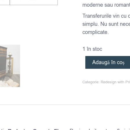
moderne sau romant
Transferurile vin cu 
simplu. Nu sunt nec
complicate.
1 în stoc
Adaugă în coș
Categorie:
Redesign with Pri