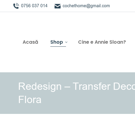
0756 037 014
cochethome@gmail.com
Acasă
Shop
Cine e Annie Sloan?
Redesign – Transfer Deco
Flora