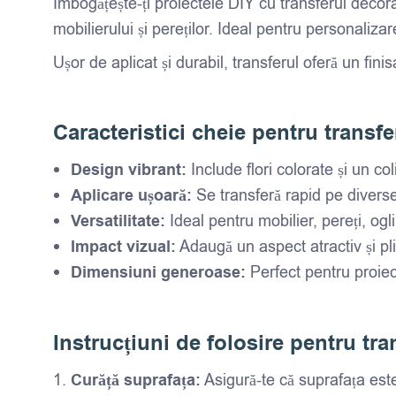
Îmbogățește-ți proiectele DIY cu transferul decor
mobilierului și pereților. Ideal pentru personalizar
Ușor de aplicat și durabil, transferul oferă un fini
Caracteristici cheie pentru transf
Design vibrant:
Include flori colorate și un co
Aplicare ușoară:
Se transferă rapid pe diverse
Versatilitate:
Ideal pentru mobilier, pereți, ogli
Impact vizual:
Adaugă un aspect atractiv și pli
Dimensiuni generoase:
Perfect pentru proiect
Instrucțiuni de folosire pentru tr
Curăță suprafața:
Asigură-te că suprafața este