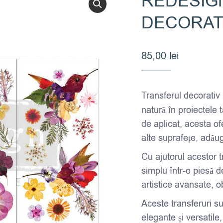
REDESIG
DECORAT
85,00
lei
Transferul decorativ
natură în proiectele t
de aplicat, acesta of
alte suprafețe, adău
Cu ajutorul acestor t
simplu într-o piesă d
artistice avansate, o
Aceste transferuri su
elegante și versatile,