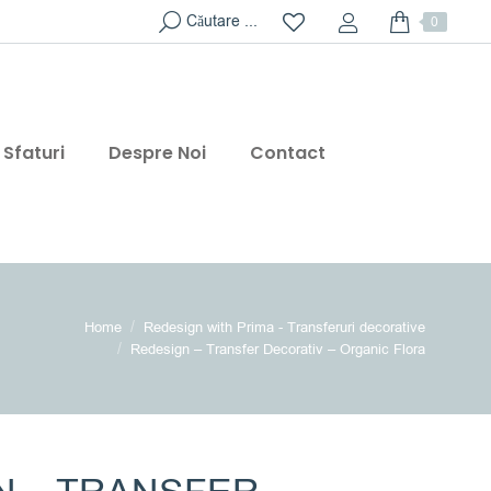
Search:
Căutare ...
0
Sfaturi
Despre Noi
Contact
Home
Redesign with Prima - Transferuri decorative
Redesign – Transfer Decorativ – Organic Flora