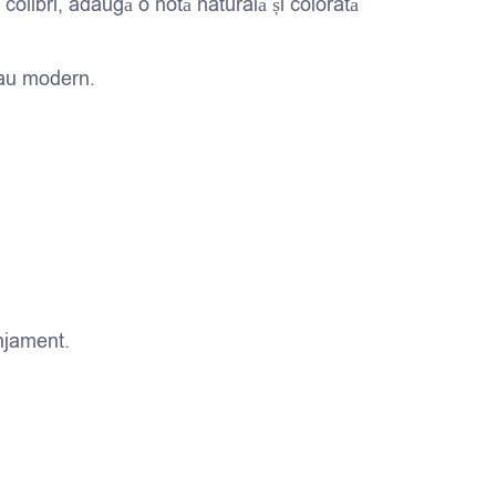
i colibri, adaugă o notă naturală și colorată
 sau modern.
anjament.