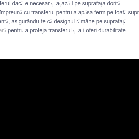
rul dacă e necesar și așază-l pe suprafața dorită.
împreună cu transferul pentru a apăsa ferm pe toată supra
rentă, asigurându-te că designul rămâne pe suprafață.
ară
pentru a proteja transferul și a-i oferi durabilitate.