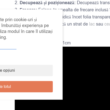
Decupează și poziționează:
Decupează transfe
Frecare:
Folosește unealta de frecare inclusă 
Îndepărtează folia:
Ridică încet folia transpa
te prin cookie-uri și
Fixează:
La final, aplică un strat de
lac
sau
ce
a îmbunătăți experiența pe
iza modul în care îl utilizați
ing.
Marime: 3 coli de 15.2*31cm
e opțiuni
e totul