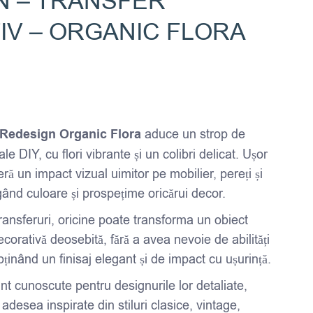
N – TRANSFER
IV – ORGANIC FLORA
Redesign Organic Flora
aduce un strop de
ale DIY, cu flori vibrante și un colibri delicat. Ușor
eră un impact vizual uimitor pe mobilier, pereți și
gând culoare și prospețime oricărui decor.
ransferuri, oricine poate transforma un obiect
ecorativă deosebită, fără a avea nevoie de abilități
bținând un finisaj elegant și de impact cu ușurință.
nt cunoscute pentru designurile lor detaliate,
 adesea inspirate din stiluri clasice, vintage,