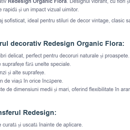
ativ
Redesign Organic Flora
. Designul vibrant, cu flori ș
e rapidă și un impact vizual uimitor.
saj sofisticat, ideal pentru stiluri de decor vintage, clasic
erul decorativ Redesign Organic Flora:
libri delicat, perfect pentru decoruri naturale și proaspete.
 suprafețe fără unelte speciale.
nzi și alte suprafețe.
n de viață în orice încăpere.
e de dimensiuni medii și mari, oferind flexibilitate în ar
ansferul Redesign:
 curată și uscată înainte de aplicare.