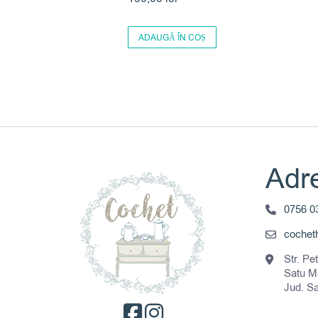
ADAUGĂ ÎN COȘ
Adre
0756 0
coche
Str. Pe
Satu M
Jud. S