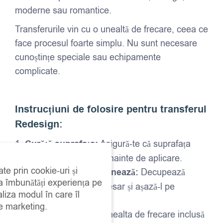
moderne sau romantice.
Transferurile vin cu o unealtă de frecare, ceea ce
face procesul foarte simplu. Nu sunt necesare
cunoștințe speciale sau echipamente
complicate.
Instrucțiuni de folosire pentru transferul
Redesign:
Curăță suprafața:
Asigură-te că suprafața
este curată și uscată înainte de aplicare.
ate prin cookie-uri și
Decupează și poziționează:
Decupează
 a îmbunătăți experiența pe
transferul dacă e necesar și așază-l pe
aliza modul în care îl
suprafața dorită.
de marketing.
Frecare:
Folosește unealta de frecare inclusă