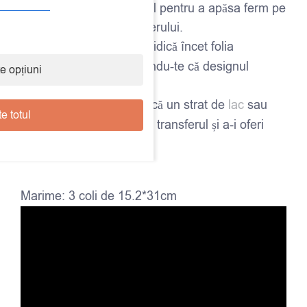
împreună cu transferul pentru a apăsa ferm pe
toată suprafața transferului.
Îndepărtează folia:
Ridică încet folia
transparentă, asigurându-te că designul
e opțiuni
rămâne pe suprafață.
Fixează:
La final, aplică un strat de
lac
sau
e totul
ceară
pentru a proteja transferul și a-i oferi
durabilitate.
Marime: 3 coli de 15.2*31cm