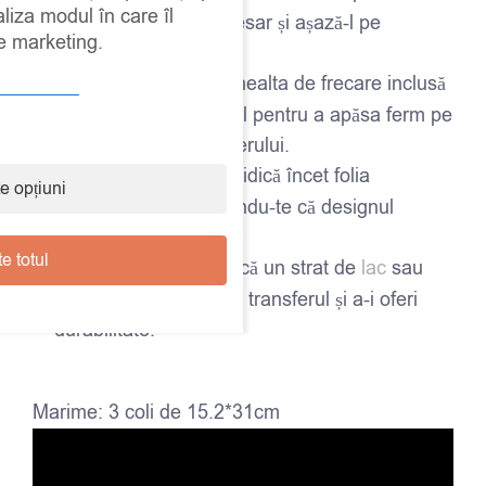
aliza modul în care îl
transferul dacă e necesar și așază-l pe
de marketing.
suprafața dorită.
Frecare:
Folosește unealta de frecare inclusă
împreună cu transferul pentru a apăsa ferm pe
toată suprafața transferului.
Îndepărtează folia:
Ridică încet folia
e opțiuni
transparentă, asigurându-te că designul
rămâne pe suprafață.
e totul
Fixează:
La final, aplică un strat de
lac
sau
ceară
pentru a proteja transferul și a-i oferi
durabilitate.
Marime: 3 coli de 15.2*31cm