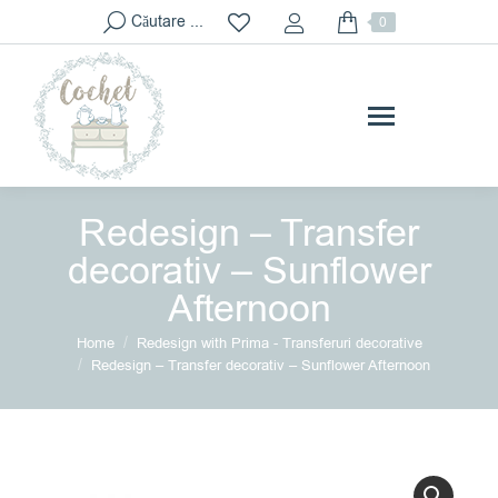
Search:
Căutare ...
0
Redesign – Transfer
decorativ – Sunflower
Afternoon
You are here:
Home
Redesign with Prima - Transferuri decorative
Redesign – Transfer decorativ – Sunflower Afternoon