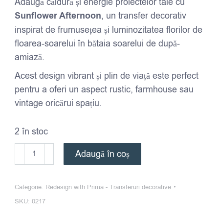
Adaugă căldură și energie proiectelor tale cu
Sunflower Afternoon
, un transfer decorativ
inspirat de frumusețea și luminozitatea florilor de
floarea-soarelui în bătaia soarelui de după-
amiază.
Acest design vibrant și plin de viață este perfect
pentru a oferi un aspect rustic, farmhouse sau
vintage oricărui spațiu.
2 în stoc
Cantitate
Adaugă în coș
Redesign
-
Categorie:
Redesign with Prima - Transferuri decorative
Transfer
SKU:
0217
decorativ
-