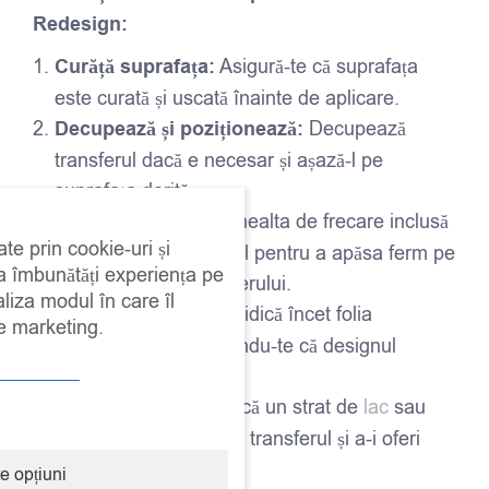
Redesign:
Curăță suprafața:
Asigură-te că suprafața
este curată și uscată înainte de aplicare.
Decupează și poziționează:
Decupează
transferul dacă e necesar și așază-l pe
suprafața dorită.
Frecare:
Folosește unealta de frecare inclusă
ate prin cookie-uri și
împreună cu transferul pentru a apăsa ferm pe
 a îmbunătăți experiența pe
toată suprafața transferului.
aliza modul în care îl
Îndepărtează folia:
Ridică încet folia
de marketing.
transparentă, asigurându-te că designul
rămâne pe suprafață.
Fixează:
La final, aplică un strat de
lac
sau
ceară
pentru a proteja transferul și a-i oferi
durabilitate.
e opțiuni