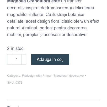
Magnolia Grandiflora este
un transfer
decorativ inspirat de frumusețea și delicatețea
magnoliilor înflorite. Cu ilustrații botanice
detaliate, acest design floral clasic oferă un efect
natural și rafinat, perfect pentru decorarea
mobilei, pereților și accesoriilor decorative.
2 în stoc
Cantitate
Adaugă în coș
Redesign
-
Categorie:
Redesign with Prima - Transferuri decorative
Transfer
SKU:
0372
Decorativ
-
Magnolia
Grandiflora