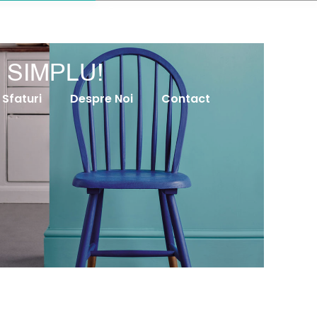
Search:
Căutare ...
0
VĂ ÎN LUME!
SIMPLU!
Sfaturi
Despre Noi
Contact