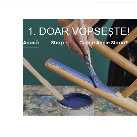
0756 037 014
cochethome@gmail.com
CARE A REV
1. DOAR VOPSEȘTE!
Acasă
Shop
Cine e Annie Sloan?