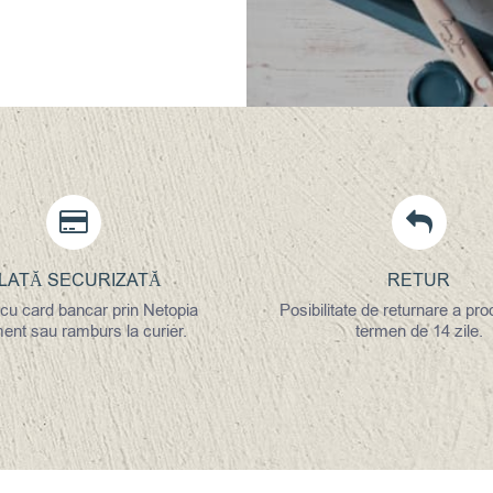
1
PENTRU
37,00
lei
st
ÎNCEPĂTORI
ADA
dus
225,00
lei
ADAUGĂ ÎN COȘ
DETAILS
te
ții.
unile
LATĂ SECURIZATĂ
RETUR
 cu card bancar prin Netopia
Posibilitate de returnare a pro
se
nt sau ramburs la curier.
termen de 14 zile.
ina
usului.