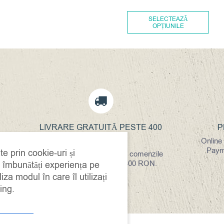
10,00
lei
Ace
SELECTEAZĂ
OPȚIUNILE
ADAUGĂ ÎN COȘ
pro
are
mai
mul
varia
Opți
pot
LIVRARE GRATUITĂ PESTE 400
P
fi
RON
Online
ale
Payme
te prin cookie-uri și
Livrare gratuită pentru toate comenzile
în
cu valoare mai mare de 400 RON.
a îmbunătăți experiența pe
pag
iza modul în care îl utilizați
prod
ing.