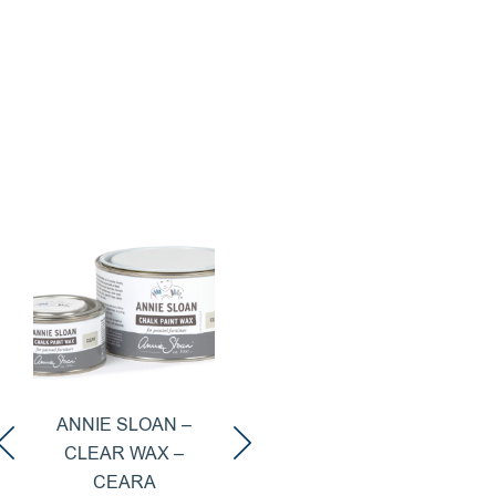
ANNIE SLOAN
CHALK PAINT™ OLD
ANNIE SLOAN –
WHITE
CLEAR WAX –
52,00
lei
–
CEARA