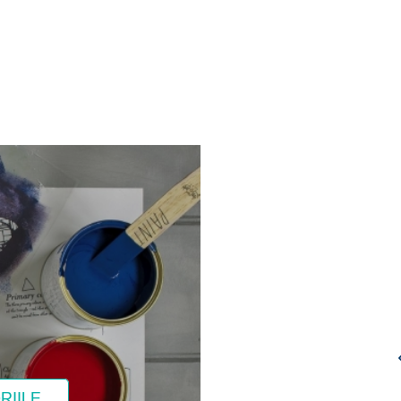
ANNIE SLOAN
CHALK PAINT™
OAN –
ANNIE SLOAN – LAC
FRENCH LINEN
LATĂ –
LUCIOS – CHALK
52,00
lei
–
E
PAINT® LACQUER
RIILE