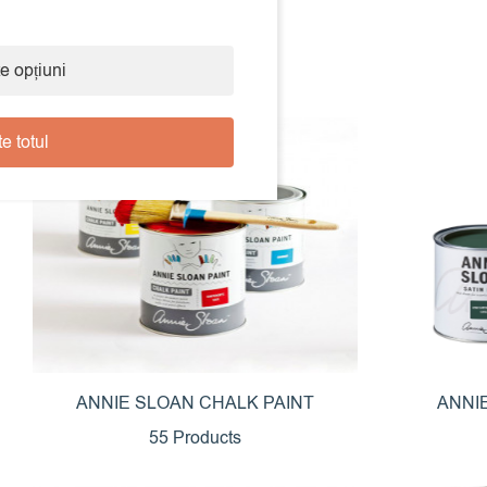
e opțiuni
e totul
ANNIE SLOAN CHALK PAINT
ANNI
55 Products