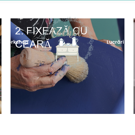
ESTE VOPSEAUA DE MOBILĂ
OLUȚIONAT VOPSIREA DECORATI
2. FIXEAZĂ CU
CEARĂ
Workshop
Lucrări
ALEGE CULOAREA