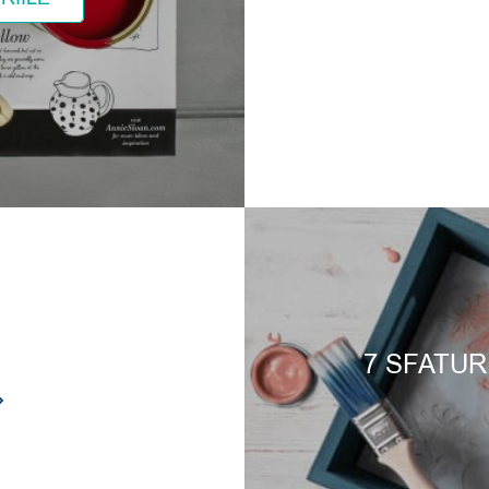
Inte
189,00
lei
lei
195,00
lei
de
prețu
SELECTEAZĂ
 COȘ
ADAUGĂ ÎN COȘ
OPȚIUNILE
52,0
pân
la
189,
OUT OF STOCK
7 SFATUR
SET 2 ORNAMENTE
DIN LEMN
ANNI
TERMOFLEXIBIL –
PALET
Sold Out
DU01110 – 9,8*11*0,9
ANNIE SLOAN KIT
CM