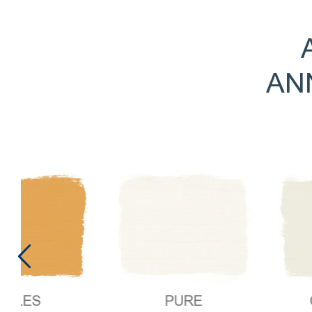
AN
PURE
OLD W