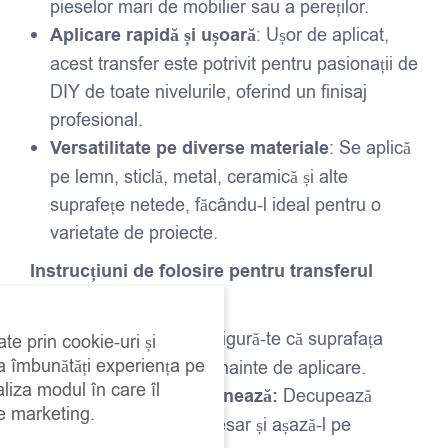
pieselor mari de mobilier sau a pereților.
Aplicare rapidă și ușoară
: Ușor de aplicat,
acest transfer este potrivit pentru pasionații de
DIY de toate nivelurile, oferind un finisaj
profesional.
Versatilitate pe diverse materiale
: Se aplică
pe lemn, sticlă, metal, ceramică și alte
suprafețe netede, făcându-l ideal pentru o
varietate de proiecte.
Instrucțiuni de folosire pentru transferul
Redesign:
Curăță suprafața:
Asigură-te că suprafața
ate prin cookie-uri și
 a îmbunătăți experiența pe
este curată și uscată înainte de aplicare.
aliza modul în care îl
Decupează și poziționează:
Decupează
de marketing.
transferul dacă e necesar și așază-l pe