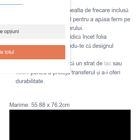
suprafața dorită.
Frecare:
Folosește unealta de frecare inclusă
împreună cu transferul pentru a apăsa ferm pe
toată suprafața transferului.
e opțiuni
Îndepărtează folia:
Ridică încet folia
transparentă, asigurându-te că designul
e totul
rămâne pe suprafață.
Fixează:
La final, aplică un strat de
lac
sau
ceară
pentru a proteja transferul și a-i oferi
durabilitate.
Marime: 55.88 x 76.2cm