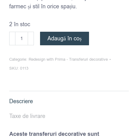
farmec și stil în orice spațiu.
2 în stoc
Cantitate
Adaugă în coș
Redesign
-
Categorie:
Redesign with Prima - Transferuri decorative
Transfer
SKU:
0113
Decorativ
-
Ruby
Rose
Descriere
Taxe de livrare
Aceste transferuri decorative sunt