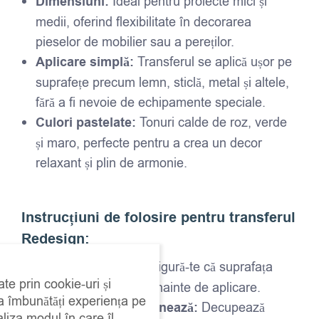
Dimensiuni:
Ideal pentru proiecte mici și
medii, oferind flexibilitate în decorarea
pieselor de mobilier sau a pereților.
Aplicare simplă:
Transferul se aplică ușor pe
suprafețe precum lemn, sticlă, metal și altele,
fără a fi nevoie de echipamente speciale.
Culori pastelate:
Tonuri calde de roz, verde
și maro, perfecte pentru a crea un decor
relaxant și plin de armonie.
Instrucțiuni de folosire pentru transferul
Redesign:
Curăță suprafața:
Asigură-te că suprafața
ate prin cookie-uri și
este curată și uscată înainte de aplicare.
 a îmbunătăți experiența pe
Decupează și poziționează:
Decupează
aliza modul în care îl