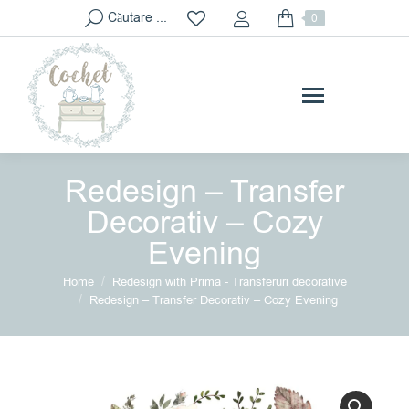
Search:
Căutare ...
0
Redesign – Transfer
Decorativ – Cozy
Evening
You are here:
Home
Redesign with Prima - Transferuri decorative
Redesign – Transfer Decorativ – Cozy Evening