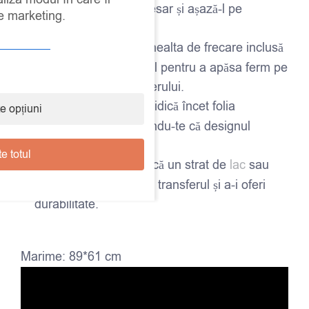
transferul dacă e necesar și așază-l pe
de marketing.
suprafața dorită.
Frecare:
Folosește unealta de frecare inclusă
împreună cu transferul pentru a apăsa ferm pe
toată suprafața transferului.
Îndepărtează folia:
Ridică încet folia
e opțiuni
transparentă, asigurându-te că designul
rămâne pe suprafață.
e totul
Fixează:
La final, aplică un strat de
lac
sau
ceară
pentru a proteja transferul și a-i oferi
durabilitate.
Marime: 89*61 cm