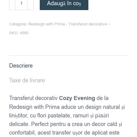
Cantitate
Adaugă în coș
Redesign
-
Categorie:
Redesign with Prima - Transferuri decorative
Transfer
SKU:
4580
Decorativ
-
Cozy
Evening
Descriere
Taxe de livrare
Transferul decorativ
Cozy Evening
de la
Redesign with Prima aduce un design natural și
liniștitor, cu flori pastelate, ramuri și păsări
delicate. Perfect pentru a crea un decor cald și
confortabil, acest transfer ușor de aplicat este