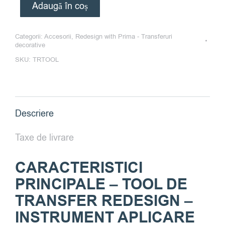
Adaugă în coș
Categorii:
Accesorii
,
Redesign with Prima - Transferuri
decorative
SKU:
TRTOOL
Descriere
Taxe de livrare
CARACTERISTICI
PRINCIPALE – TOOL DE
TRANSFER REDESIGN –
INSTRUMENT APLICARE