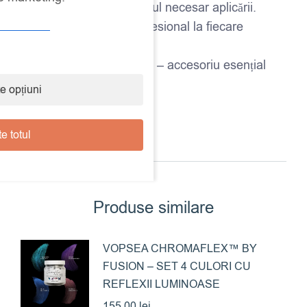
✔ Reduce efortul și timpul necesar aplicării.
✔ Asigură un finisaj profesional la fiecare
proiect.
✔ Durabilă și reutilizabilă – accesoriu esențial
pentru pasionații de DIY.
e opțiuni
e totul
Produse similare
VOPSEA CHROMAFLEX™ BY
FUSION – SET 4 CULORI CU
REFLEXII LUMINOASE
155,00
lei