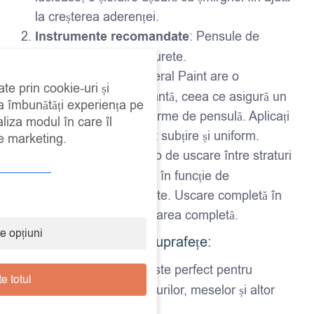
la creșterea aderenței.
Instrumente recomandate
: Pensule de
calitate sau role din burete.
Aplicare
: Fusion Mineral Paint are o
ate prin cookie-uri și
consistență autonivelantă, ceea ce asigură un
 a îmbunătăți experiența pe
finisaj uniform și fără urme de pensulă. Aplicați
aliza modul în care îl
vopseaua într-un strat subțire și uniform.
de marketing.
Timp de uscare
: Timp de uscare între straturi
– aproximativ 2-4 ore, în funcție de
temperatură și umiditate. Uscare completă în
24 de ore pentru utilizarea completă.
e opțiuni
Ideal pentru diverse suprafețe:
Mobilier din lemn
: Este perfect pentru
e totul
recondiționarea dulapurilor, meselor și altor
piese de mobilier.