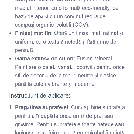
mediul interior, cu o formulă eco-friendly, pe
bază de apă și cu un conținut redus de
compuși organici volatili (COV).
Finisaj mat fin
: Oferă un finisaj mat, rafinat și
uniform, cu o textură netedă și fără urme de
pensulă.
Gama extinsă de culori
: Fusion Mineral
Paint are o paletă variată, potrivită pentru orice
stil de decor – de la tonuri neutre și clasice
până la culori vibrante și moderne.
Instrucțiuni de aplicare:
Pregătirea suprafeței
: Curățați bine suprafața
pentru a îndepărta orice urmă de praf sau
grăsime. Pentru suprafețele foarte netede sau
lucioase, o șlefuire ușoară cu șmirghel fin ajută