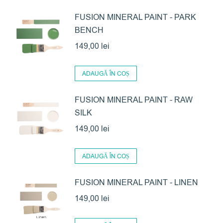
produs
65,00 lei
are
FUSION MINERAL PAINT - PARK
până
BENCH
mai
la
multe
149,00
lei
125,00 lei
variații.
Opțiunile
ADAUGĂ ÎN COȘ
pot
FUSION MINERAL PAINT - RAW
fi
SILK
alese
în
149,00
lei
pagina
produsului.
ADAUGĂ ÎN COȘ
FUSION MINERAL PAINT - LINEN
149,00
lei