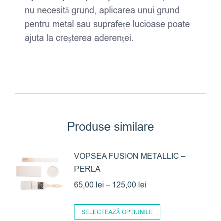
nu necesită grund, aplicarea unui grund
pentru metal sau suprafețe lucioase poate
ajuta la creșterea aderenței.
Produse similare
VOPSEA FUSION METALLIC –
PERLA
Interval
65,00
lei
–
125,00
lei
de
Acest
prețuri:
SELECTEAZĂ OPȚIUNILE