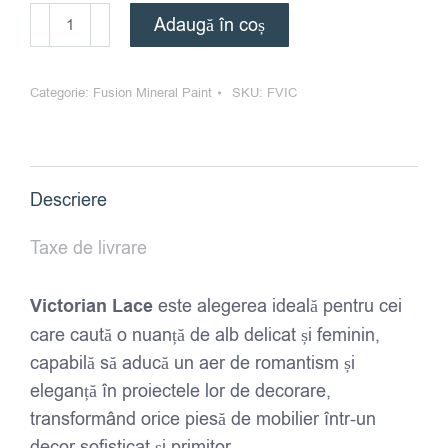
Cantitate
Adaugă în coș
Fusion
Mineral
Categorie:
Fusion Mineral Paint
SKU:
FVIC
Paint
-
Victorian
Lace
Descriere
Taxe de livrare
Victorian Lace
este alegerea ideală pentru cei
care caută o nuanță de alb delicat și feminin,
capabilă să aducă un aer de romantism și
eleganță în proiectele lor de decorare,
transformând orice piesă de mobilier într-un
decor sofisticat și primitor.