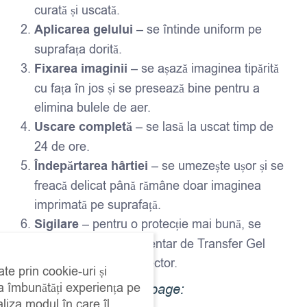
curată și uscată.
Aplicarea gelului
– se întinde uniform pe
suprafața dorită.
Fixarea imaginii
– se așază imaginea tipărită
cu fața în jos și se presează bine pentru a
elimina bulele de aer.
Uscare completă
– se lasă la uscat timp de
24 de ore.
Îndepărtarea hârtiei
– se umezește ușor și se
freacă delicat până rămâne doar imaginea
imprimată pe suprafață.
Sigilare
– pentru o protecție mai bună, se
aplică un strat suplimentar de Transfer Gel
sau un alt finisaj protector.
ate prin cookie-uri și
 a îmbunătăți experiența pe
Pentru tehnica decoupage:
aliza modul în care îl