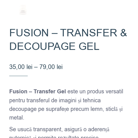
FUSION – TRANSFER &
DECOUPAGE GEL
Interval
35,00
lei
–
79,00
lei
de
prețuri:
Fusion – Transfer Gel
este un produs versatil
35,00 lei
pentru transferul de imagini și tehnica
până
decoupage pe suprafețe precum lemn, sticlă și
la
metal.
79,00 lei
Se usucă transparent, asigură o aderență