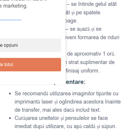
Aplicarea adezivului
– se întinde gelul atât
de marketing.
pe suprafața suport, cât și pe spatele
materialului de decoupage.
Fixarea materialului
– se așază și se
netezește pentru a preveni formarea de riduri
e opțiuni
sau bule de aer.
Uscare
– se lasă timp de aproximativ 1 oră.
Sigilare
– se aplică un strat suplimentar de
e totul
gel pentru protecție și finisaj uniform.
Recomandări suplimentare:
Se recomandă utilizarea imaginilor tipărite cu
imprimantă laser și oglindirea acestora înainte
de transfer, mai ales dacă includ text.
Curățarea uneltelor și pensulelor se face
imediat după utilizare, cu apă caldă și săpun.