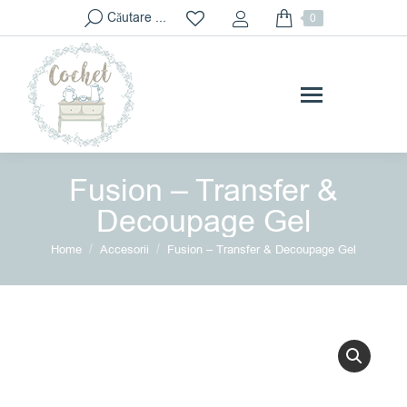
Search:
Căutare ...
0
Fusion – Transfer &
Decoupage Gel
You are here:
Home
Accesorii
Fusion – Transfer & Decoupage Gel