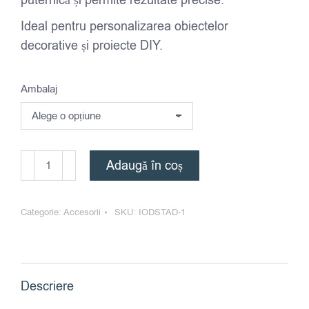
puternică și permite rezultate precise.
Ideal pentru personalizarea obiectelor
decorative și proiecte DIY.
Ambalaj
Cantitate
Adaugă în coș
Fusion
-
Categorie:
Accesorii
SKU:
IODSTAD-1
Transfer
&
Decoupage
Gel
Descriere