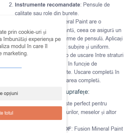
Instrumente recomandate
: Pensule de
calitate sau role din burete.
Aplicare
: Fusion Mineral Paint are o
consistență autonivelantă, ceea ce asigură un
ate prin cookie-uri și
finisaj uniform și fără urme de pensulă. Aplicați
 a îmbunătăți experiența pe
aliza modul în care îl
vopseaua într-un strat subțire și uniform.
de marketing.
Timp de uscare
: Timp de uscare între straturi
– aproximativ 2-4 ore, în funcție de
temperatură și umiditate. Uscare completă în
24 de ore pentru utilizarea completă.
Ideal pentru diverse suprafețe:
e opțiuni
Mobilier din lemn
: Este perfect pentru
recondiționarea dulapurilor, meselor și altor
e totul
piese de mobilier.
PAL melaminat și MDF
: Fusion Mineral Paint