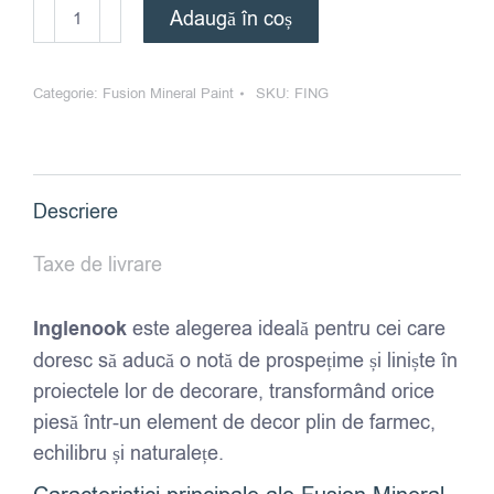
Cantitate
Adaugă în coș
Fusion
Mineral
Categorie:
Fusion Mineral Paint
SKU:
FING
Paint
-
Inglenook
Descriere
Taxe de livrare
Inglenook
este alegerea ideală pentru cei care
doresc să aducă o notă de prospețime și liniște în
proiectele lor de decorare, transformând orice
piesă într-un element de decor plin de farmec,
echilibru și naturalețe.