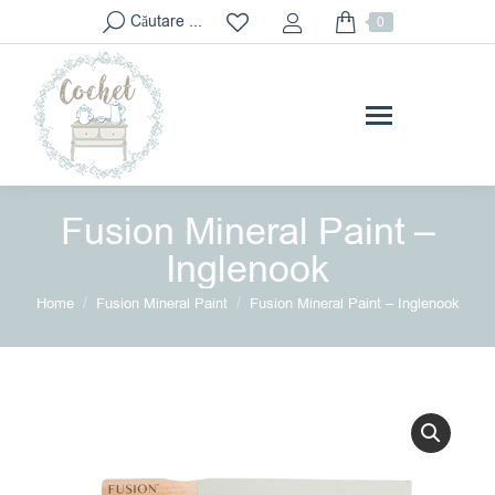
Search:
Căutare ...
0
Fusion Mineral Paint –
Inglenook
You are here:
Home
Fusion Mineral Paint
Fusion Mineral Paint – Inglenook