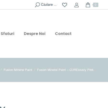
Search:
Căutare ...
0
Sfaturi
Despre Noi
Contact
are here:
Fusion Mineral Paint
Fusion Mineral Paint – CUREiously Pink