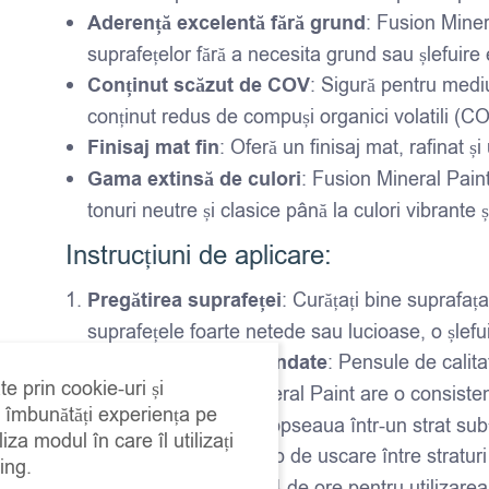
Aderență excelentă fără grund
: Fusion Miner
suprafețelor fără a necesita grund sau șlefuire 
Conținut scăzut de COV
: Sigură pentru mediu
conținut redus de compuși organici volatili (C
Finisaj mat fin
: Oferă un finisaj mat, rafinat ș
Gama extinsă de culori
: Fusion Mineral Paint 
tonuri neutre și clasice până la culori vibrante
Instrucțiuni de aplicare:
Pregătirea suprafeței
: Curățați bine suprafaț
suprafețele foarte netede sau lucioase, o șlefui
Instrumente recomandate
: Pensule de calita
te prin cookie-uri și
Aplicare
: Fusion Mineral Paint are o consisten
a îmbunătăți experiența pe
de pensulă. Aplicați vopseaua într-un strat subț
iza modul în care îl utilizați
Timp de uscare
: Timp de uscare între straturi
ing.
Uscare completă în 24 de ore pentru utilizarea