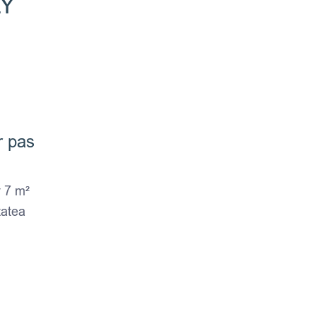
LY
r pas
k
este o nuanță vibrantă și îndrăzneață de roz, creată ca ed
v 7 m²
tatea