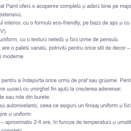
al Paint oferă o acoperire completă și aderă bine pe majo
extensivă.
l interior, cu o formulă eco-friendly, pe bază de apă și cu
OV).
i uniform, cu o textură netedă și fără urme de pensulă.
are o paletă variată, potrivită pentru orice stil de decor –
 și moderne.
a pentru a îndepărta orice urmă de praf sau grăsime. Pent
re ușoară cu șmirghel fin ajută la creșterea aderenței.
te sau role din burete.
ță autonivelantă, ceea ce asigură un finisaj uniform și fă
ire și uniform.
 – aproximativ 2-4 ore, în funcție de temperatură și umidi
 completă.