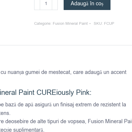
Cantitate
Adaugă în coș
Fusion
Mineral
Categorie:
Fusion Mineral Paint
SKU:
FCUP
Paint
-
CUREiously
Pink
 cu nuanța gumei de mestecat, care adaugă un accent
Mineral Paint CUREiously Pink:
e bază de apă asigură un finisaj extrem de rezistent la
tens.
re deosebire de alte tipuri de vopsea, Fusion Mineral Pai
tecție suplimentară.