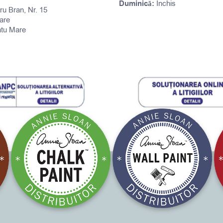
Duminică:
Închis
tru Bran, Nr. 15
are
atu Mare