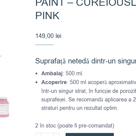
PAINT – CUREIOUS
PINK
149,00
lei
Suprafață netedă dintr-un singu
Fusion Mineral Paint – CUREiously Pin
Ambalaj
: 500 ml.
Acoperire
: 500 ml acoperă aproximati
într-un singur strat, în funcție de porozi
suprafeței. Se recomandă aplicarea a 2
straturi pentru un rezultat optim.
2 în stoc (poate fi pre-comandat)