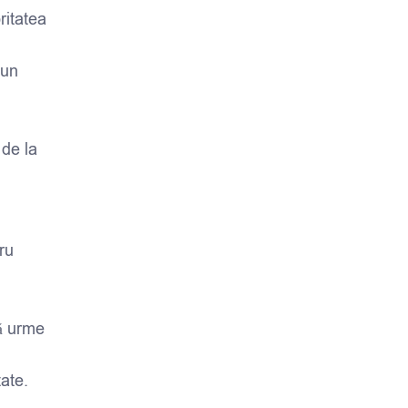
ritatea
 un
 de la
ru
ră urme
tate.