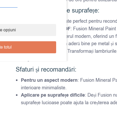
Ideal pentru diverse suprafețe:
Mobilier din lemn
: Este perfect pentru recond
PAL melaminat și MDF
: Fusion Mineral Paint
e opțiuni
a reîmprospăta mobilierul modern, oferind un fin
Metal și sticlă
: Fusion aderă bine pe metal și st
e totul
Accesorii interioare
: Transformați lambriurile
lungă durată.
Sfaturi și recomandări:
Pentru un aspect modern
: Fusion Mineral Pa
interioare minimaliste.
Aplicare pe suprafețe dificile
: Deși Fusion n
suprafețe lucioase poate ajuta la creșterea ade