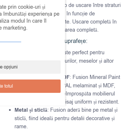
Timp de uscare
: Timp de uscare între straturi
ate prin cookie-uri și
– aproximativ 2-4 ore, în funcție de
 a îmbunătăți experiența pe
aliza modul în care îl
temperatură și umiditate. Uscare completă în
de marketing.
24 de ore pentru utilizarea completă.
Ideal pentru diverse suprafețe:
Mobilier din lemn
: Este perfect pentru
recondiționarea dulapurilor, meselor și altor
e opțiuni
piese de mobilier.
PAL melaminat și MDF
: Fusion Mineral Paint
aderă foarte bine pe PAL melaminat și MDF,
e totul
fiind ideală pentru a reîmprospăta mobilierul
modern, oferind un finisaj uniform și rezistent.
Metal și sticlă
: Fusion aderă bine pe metal și
sticlă, fiind ideală pentru detalii decorative și
rame.