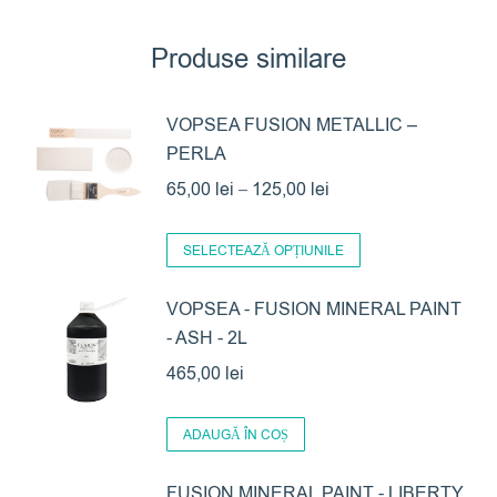
Produse similare
VOPSEA FUSION METALLIC –
PERLA
Interval
65,00
lei
–
125,00
lei
de
Acest
prețuri:
SELECTEAZĂ OPȚIUNILE
produs
65,00 lei
are
VOPSEA - FUSION MINERAL PAINT
până
- ASH - 2L
mai
la
multe
465,00
lei
125,00 lei
variații.
Opțiunile
ADAUGĂ ÎN COȘ
pot
FUSION MINERAL PAINT - LIBERTY
fi