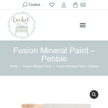
Search:
Căutare ...
0
Fusion Mineral Paint –
Pebble
You are here:
Home
Fusion Mineral Paint
Fusion Mineral Paint – Pebble