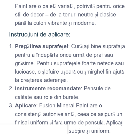
Paint are o paletă variată, potrivită pentru orice
stil de decor – de la tonuri neutre și clasice
până la culori vibrante și moderne.
Instrucțiuni de aplicare:
Pregătirea suprafeței
: Curățați bine suprafața
pentru a îndepărta orice urmă de praf sau
grăsime. Pentru suprafețele foarte netede sau
lucioase, o șlefuire ușoară cu șmirghel fin ajută
la creșterea aderenței.
Instrumente recomandate
: Pensule de
calitate sau role din burete.
Aplicare
: Fusion Mineral Paint are o
consistență autonivelantă, ceea ce asigură un
finisaj uniform și fără urme de pensulă. Aplicați
vopseaua într-un strat subțire și uniform.