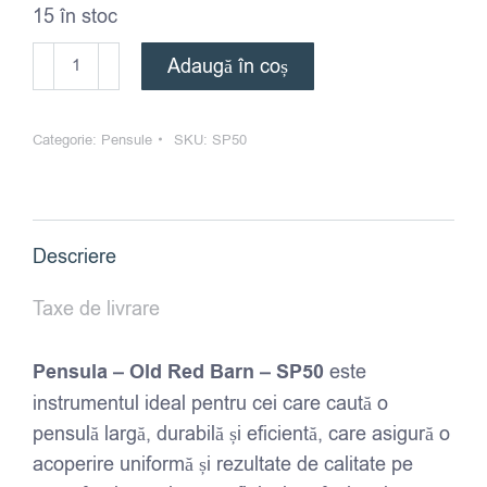
15 în stoc
Cantitate
Adaugă în coș
Pensulă
Old
Categorie:
Pensule
SKU:
SP50
Red
Barn
-
Plat
Descriere
-
SP50
Taxe de livrare
Pensula – Old Red Barn – SP50
este
instrumentul ideal pentru cei care caută o
pensulă largă, durabilă și eficientă, care asigură o
acoperire uniformă și rezultate de calitate pe