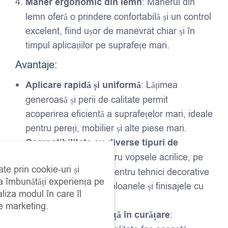
Mâner ergonomic din lemn
: Mânerul din
lemn oferă o prindere confortabilă și un control
excelent, fiind ușor de manevrat chiar și în
timpul aplicațiilor pe suprafețe mari.
Avantaje:
Aplicare rapidă și uniformă
: Lățimea
generoasă și perii de calitate permit
acoperirea eficientă a suprafețelor mari, ideale
pentru pereți, mobilier și alte piese mari.
Compatibilitate cu diverse tipuri de
vopsea
: Potrivită pentru vopsele acrilice, pe
ate prin cookie-uri și
bază de apă, și chiar pentru tehnici decorative
 a îmbunătăți experiența pe
speciale, cum ar fi șabloanele și finisajele cu
aliza modul în care îl
efect de spălare.
de marketing.
Durabilitate și ușurință în curățare
: