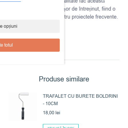
Materialele de înaltă calitate fac această
pensulă rezistentă și ușor de întreținut, fiind o
alegere excelentă pentru proiectele frecvente.
e opțiuni
e totul
Produse similare
TRAFALET CU BURETE BOLDRINI
- 10CM
18,00
lei