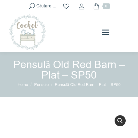
Search:
Căutare ...
0
Pensulă Old Red Barn –
Plat – SP50
You are here:
Home
Pensule
Pensulă Old Red Barn – Plat – SP50