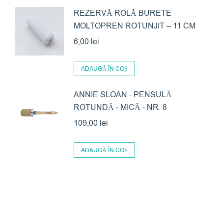
produsului.
REZERVĂ ROLĂ BURETE
MOLTOPREN ROTUNJIT – 11 CM
6,00
lei
ADAUGĂ ÎN COȘ
ANNIE SLOAN - PENSULĂ
ROTUNDĂ - MICĂ - NR. 8
109,00
lei
ADAUGĂ ÎN COȘ