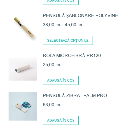
ADAUGĂ ÎN COȘ
PENSULĂ ȘABLONARE POLYVINE
Interval
38,00
lei
–
45,00
lei
de
Acest
prețuri:
SELECTEAZĂ OPȚIUNILE
produs
38,00 lei
are
ROLA MICROFIBRĂ PR120
până
mai
la
25,00
lei
multe
45,00 lei
variații.
ADAUGĂ ÎN COȘ
Opțiunile
pot
PENSULĂ ZIBRA - PALM PRO
fi
63,00
lei
alese
în
ADAUGĂ ÎN COȘ
pagina