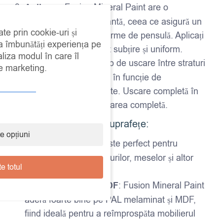
Aplicare
: Fusion Mineral Paint are o
consistență autonivelantă, ceea ce asigură un
ate prin cookie-uri și
finisaj uniform și fără urme de pensulă. Aplicați
 a îmbunătăți experiența pe
vopseaua într-un strat subțire și uniform.
aliza modul în care îl
Timp de uscare
: Timp de uscare între straturi
de marketing.
– aproximativ 2-4 ore, în funcție de
temperatură și umiditate. Uscare completă în
24 de ore pentru utilizarea completă.
Ideal pentru diverse suprafețe:
e opțiuni
Mobilier din lemn
: Este perfect pentru
recondiționarea dulapurilor, meselor și altor
e totul
piese de mobilier.
PAL melaminat și MDF
: Fusion Mineral Paint
aderă foarte bine pe PAL melaminat și MDF,
fiind ideală pentru a reîmprospăta mobilierul