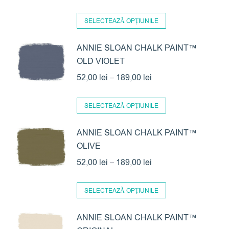
variații.
de
Acest
Opțiunile
prețuri:
SELECTEAZĂ OPȚIUNILE
produs
pot
52,00 lei
are
ANNIE SLOAN CHALK PAINT™
fi
până
OLD VIOLET
mai
alese
la
multe
Interval
în
52,00
lei
–
189,00
lei
189,00 lei
variații.
de
pagina
Acest
Opțiunile
prețuri:
produsului.
SELECTEAZĂ OPȚIUNILE
produs
pot
52,00 lei
are
ANNIE SLOAN CHALK PAINT™
fi
până
OLIVE
mai
alese
la
multe
Interval
în
52,00
lei
–
189,00
lei
189,00 lei
variații.
de
pagina
Acest
Opțiunile
prețuri:
produsului.
SELECTEAZĂ OPȚIUNILE
produs
pot
52,00 lei
are
ANNIE SLOAN CHALK PAINT™
fi
până