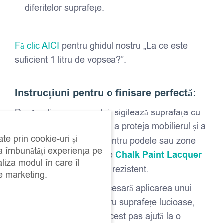
diferitelor suprafețe.
Fă clic AICI
pentru ghidul nostru „La ce este
suficient 1 litru de vopsea?”.
Instrucțiuni pentru o finisare perfectă:
După aplicarea vopselei, sigilează suprafața cu
Chalk Paint Wax
pentru a proteja mobilierul și a
ate prin cookie-uri și
obține un luciu subtil. Pentru podele sau zone
 a îmbunătăți experiența pe
intens traficate, folosește
Chalk Paint Lacquer
aliza modul în care îl
pentru un strat durabil și rezistent.
de marketing.
În unele cazuri, este necesară aplicarea unui
grund
, de exemplu pentru suprafețe lucioase,
precum PAL-ul lucios. Acest pas ajută la o