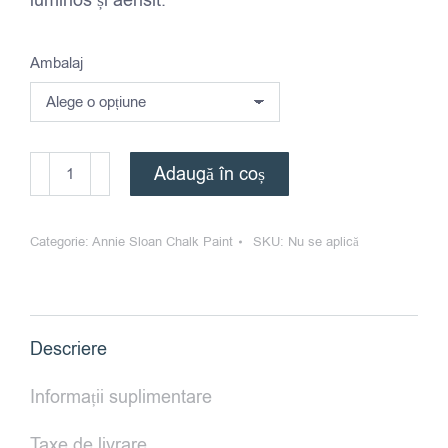
luminos și aerisit.
Ambalaj
Cantitate
Adaugă în coș
Annie
Sloan
Categorie:
Annie Sloan Chalk Paint
SKU:
Nu se aplică
Chalk
Paint™
Cream
Descriere
Informații suplimentare
Taxe de livrare