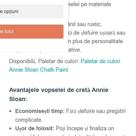
aderență mai bună a vopselei pe materiale
e opțiuni
dificile.
Pentru un aspect îmbătrânit sau rustic,
e totul
experimentează cu tehnici de șlefuire ușoară sau
decapare. Poți adăuga un plus de personalitate
cu șabloane și texturi creative.
Disponibilă, Paletar de culori:
Paletar de culori
Annie Sloan Chalk Paint
Avantajele vopselei de cretă Annie
Sloan:
Economisești timp:
Fără șlefuire sau pregătiri
complicate.
Ușor de folosit:
Poți începe și finaliza un