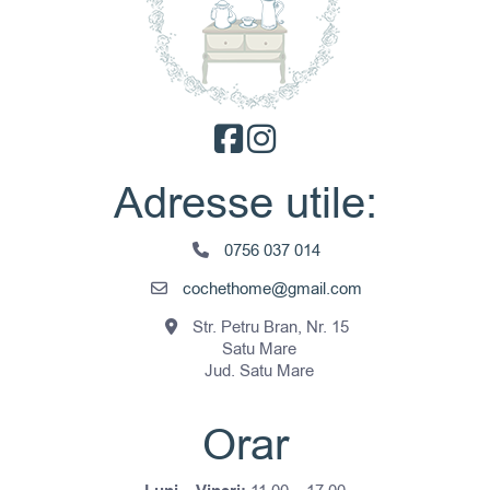
pot
fi
alese
în
pagina
produsului.
Adresse utile:
0756 037 014
cochethome@gmail.com
Str. Petru Bran, Nr. 15
Satu Mare
Jud. Satu Mare
Orar