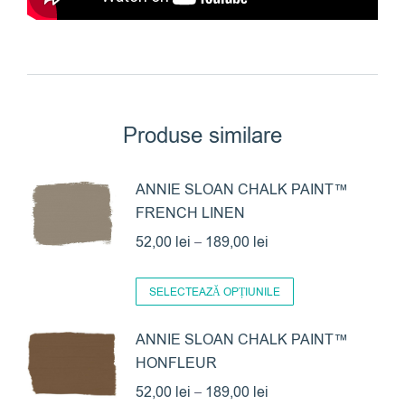
Produse similare
ANNIE SLOAN CHALK PAINT™
FRENCH LINEN
Interval
52,00
lei
–
189,00
lei
de
Acest
prețuri:
SELECTEAZĂ OPȚIUNILE
produs
52,00 lei
are
ANNIE SLOAN CHALK PAINT™
până
HONFLEUR
mai
la
multe
Interval
52,00
lei
–
189,00
lei
189,00 lei