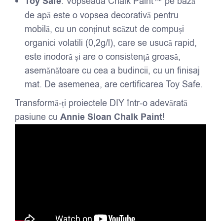
Toy Safe
: Vopseaua Chalk Paint™ pe bază
de apă este o vopsea decorativă pentru
mobilă, cu un conținut scăzut de compuși
organici volatili (0,2g/l), care se usucă rapid,
este inodoră și are o consistență groasă,
asemănătoare cu cea a budincii, cu un finisaj
mat. De asemenea, are certificarea Toy Safe.
Transformă-ți proiectele DIY într-o adevărată
pasiune cu
Annie Sloan Chalk Paint
!