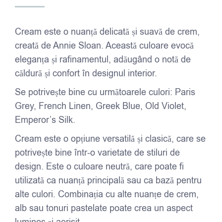
de
prețuri:
Cream este o nuanță delicată și suavă de crem,
52,00 lei
creată de Annie Sloan. Această culoare evocă
până
eleganța și rafinamentul, adăugând o notă de
la
căldură și confort în designul interior.
189,00 lei
Se potrivește bine cu următoarele culori: Paris
Grey, French Linen, Greek Blue, Old Violet,
Emperor’s Silk.
Cream este o opțiune versatilă și clasică, care se
potrivește bine într-o varietate de stiluri de
design. Este o culoare neutră, care poate fi
utilizată ca nuanță principală sau ca bază pentru
alte culori. Combinația cu alte nuanțe de crem,
alb sau tonuri pastelate poate crea un aspect