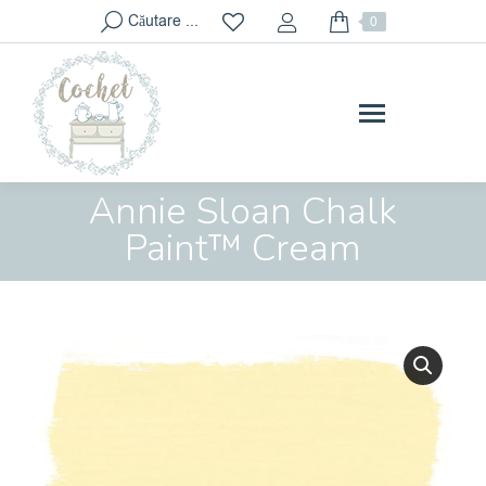
Search:
Căutare ...
0
Annie Sloan Chalk
You are here:
Paint™ Cream