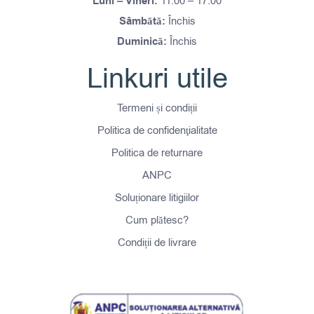
Luni – Vineri:
11.00 – 17.00
Sâmbătă:
Închis
Duminică:
Închis
Linkuri utile
Termeni și condiții
Politica de confidenţialitate
Politica de returnare
ANPC
Soluționare litigiilor
Cum plătesc?
Condiții de livrare