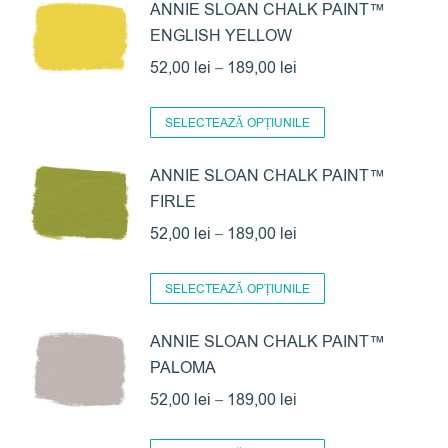
ANNIE SLOAN CHALK PAINT™
ENGLISH YELLOW
Interval
52,00
lei
–
189,00
lei
de
Acest
prețuri:
SELECTEAZĂ OPȚIUNILE
produs
52,00 lei
are
ANNIE SLOAN CHALK PAINT™
până
FIRLE
mai
la
multe
Interval
52,00
lei
–
189,00
lei
189,00 lei
variații.
de
Acest
Opțiunile
prețuri:
SELECTEAZĂ OPȚIUNILE
produs
pot
52,00 lei
are
ANNIE SLOAN CHALK PAINT™
fi
până
PALOMA
mai
alese
la
multe
Interval
în
52,00
lei
–
189,00
lei
189,00 lei
variații.
de
pagina