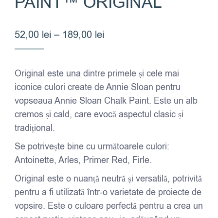
PAINT™ ORIGINAL
Interval
52,00
lei
–
189,00
lei
de
prețuri:
Original este una dintre primele și cele mai
52,00 lei
iconice culori create de Annie Sloan pentru
până
vopseaua Annie Sloan Chalk Paint. Este un alb
la
cremos și cald, care evocă aspectul clasic și
189,00 lei
tradițional.
Se potrivește bine cu următoarele culori:
Antoinette, Arles, Primer Red, Firle.
Original este o nuanță neutră și versatilă, potrivită
pentru a fi utilizată într-o varietate de proiecte de
vopsire. Este o culoare perfectă pentru a crea un