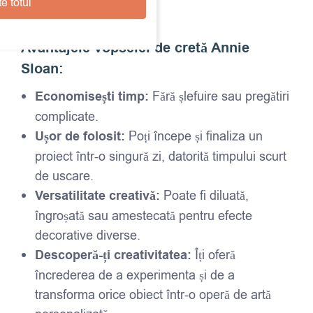
Annie Sloan Chalk Paint
e totul
Avantajele vopselei de cretă Annie
Sloan:
Economisești timp:
Fără șlefuire sau pregătiri
complicate.
Ușor de folosit:
Poți începe și finaliza un
proiect într-o singură zi, datorită timpului scurt
de uscare.
Versatilitate creativă:
Poate fi diluată,
îngroșată sau amestecată pentru efecte
decorative diverse.
Descoperă-ți creativitatea:
Îți oferă
încrederea de a experimenta și de a
transforma orice obiect într-o operă de artă