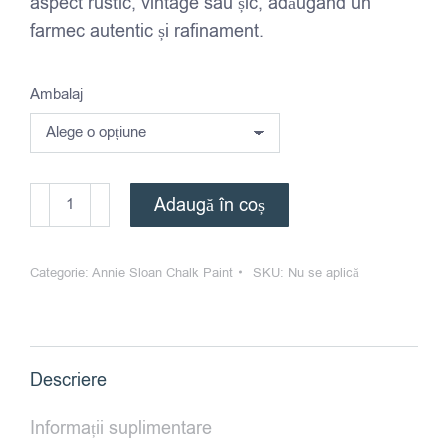
aspect rustic, vintage sau șic, adăugând un
farmec autentic și rafinament.
Ambalaj
Cantitate
Adaugă în coș
Annie
Sloan
Categorie:
Annie Sloan Chalk Paint
SKU:
Nu se aplică
Chalk
Paint™
Original
Descriere
Informații suplimentare