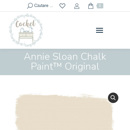
Search:
Căutare ...
0
Annie Sloan Chalk
You are here:
Paint™ Original