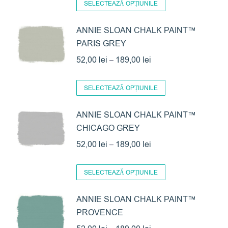
Acest
Opțiunile
prețuri:
produsului.
SELECTEAZĂ OPȚIUNILE
produs
pot
52,00 lei
are
ANNIE SLOAN CHALK PAINT™
fi
până
PARIS GREY
mai
alese
la
multe
Interval
în
52,00
lei
–
189,00
lei
189,00 lei
variații.
de
pagina
Acest
Opțiunile
prețuri:
produsului.
SELECTEAZĂ OPȚIUNILE
produs
pot
52,00 lei
are
ANNIE SLOAN CHALK PAINT™
fi
până
CHICAGO GREY
mai
alese
la
multe
Interval
în
52,00
lei
–
189,00
lei
189,00 lei
variații.
de
pagina
Acest
Opțiunile
prețuri:
produsului.
SELECTEAZĂ OPȚIUNILE
produs
pot
52,00 lei
are
ANNIE SLOAN CHALK PAINT™
fi
până
PROVENCE
mai
alese
la
multe