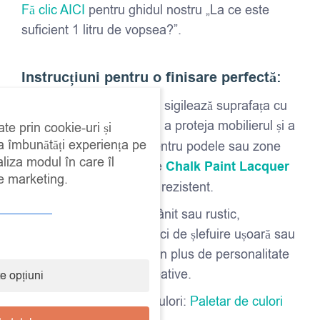
Fă clic AICI
pentru ghidul nostru „La ce este
suficient 1 litru de vopsea?”.
Instrucțiuni pentru o finisare perfectă:
După aplicarea vopselei, sigilează suprafața cu
Chalk Paint Wax
pentru a proteja mobilierul și a
ate prin cookie-uri și
 a îmbunătăți experiența pe
obține un luciu subtil. Pentru podele sau zone
aliza modul în care îl
intens traficate, folosește
Chalk Paint Lacquer
de marketing.
pentru un strat durabil și rezistent.
Pentru un aspect îmbătrânit sau rustic,
experimentează cu tehnici de șlefuire ușoară sau
decapare. Poți adăuga un plus de personalitate
cu șabloane și texturi creative.
e opțiuni
Disponibilă, Paletar de culori:
Paletar de culori