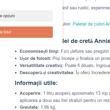
Pentru un aspect îmbătrânit sau rustic, experime
texturi creative.
e opțiuni
Disponibilă, Paletar de culori:
Paletar de culori A
e totul
Avantajele vopselei de cretă Anni
Economisești timp:
Fără șlefuire sau pregătir
Ușor de folosit:
Poți începe și finaliza un proie
Versatilitate creativă:
Poate fi diluată, îngro
Descoperă-ți creativitatea:
Îți oferă încreder
Informații utile:
Acoperire:
1 litru acoperă aproximativ 13 mp 
aplicarea a două sau trei straturi pentru un rez
Greutate:
1,96 kg.