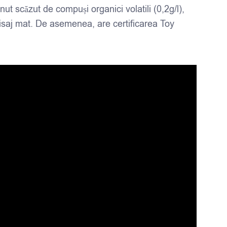
 scăzut de compuși organici volatili (0,2g/l),
nisaj mat. De asemenea, are certificarea Toy