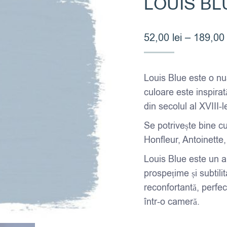
LOUIS BL
52,00
lei
–
189,0
Louis Blue este o nua
culoare este inspirat
din secolul al XVIII-
Se potrivește bine c
Honfleur, Antoinette
Louis Blue este un a
prospețime și subtili
reconfortantă, perfect
într-o cameră.