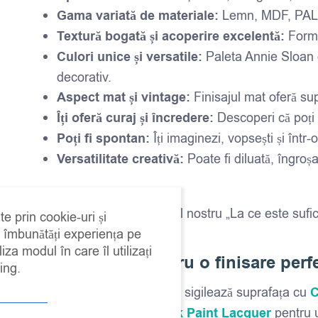
Gama variată de materiale:
Lemn, MDF, PAL, me
Textură bogată și acoperire excelentă:
Formul
Culori unice și versatile:
Paleta Annie Sloan of
decorativ.
Aspect mat și vintage:
Finisajul mat oferă supr
Îți oferă curaj și încredere:
Descoperi că poți 
Poți fi spontan:
Îți imaginezi, vopsești și într
Versatilitate creativă:
Poate fi diluată, îngroș
Fă clic AICI
pentru ghidul nostru „La ce este sufic
te prin cookie-uri și
a îmbunătăți experiența pe
iza modul în care îl utilizați
Instrucțiuni pentru o finisare perf
ing.
După aplicarea vopselei, sigilează suprafața cu
C
traficate, folosește
Chalk Paint Lacquer
pentru u