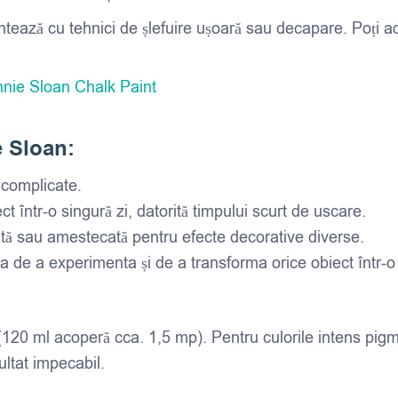
ntează cu tehnici de șlefuire ușoară sau decapare. Poți a
nnie Sloan Chalk Paint
e Sloan:
i complicate.
ct într-o singură zi, datorită timpului scurt de uscare.
șată sau amestecată pentru efecte decorative diverse.
ea de a experimenta și de a transforma orice obiect într-o
(120 ml acoperă cca. 1,5 mp). Pentru culorile intens pi
ultat impecabil.