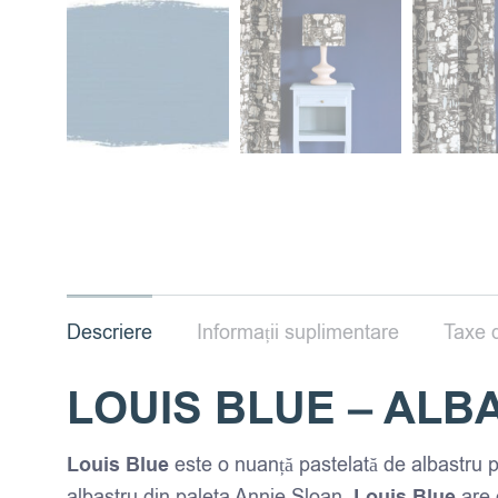
Descriere
Informații suplimentare
Taxe d
LOUIS BLUE – ALB
Louis Blue
este o nuanță pastelată de albastru pa
albastru din paleta Annie Sloan,
Louis Blue
are 