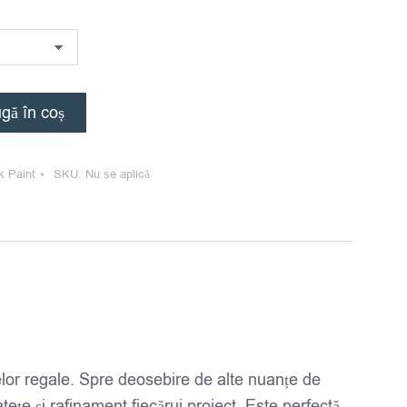
gă în coș
k Paint
SKU:
Nu se aplică
relor regale. Spre deosebire de alte nuanțe de
ețe și rafinament fiecărui proiect. Este perfectă