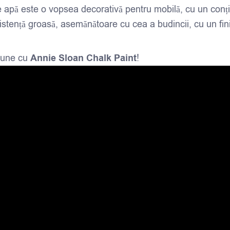
pă este o vopsea decorativă pentru mobilă, cu un conținut
sistență groasă, asemănătoare cu cea a budincii, cu un fi
siune cu
Annie Sloan Chalk Paint
!