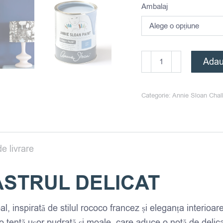
Ambalaj
Cantitate
Adau
Annie
Sloan
Categorie:
Annie Sloan Chal
Chalk
Paint™
Louis
Blue
e livrare
ASTRUL DELICAT
l, inspirată de stilul rococo francez și eleganța interioa
o tentă ușor pudrată și moale, care aduce o notă de delicat