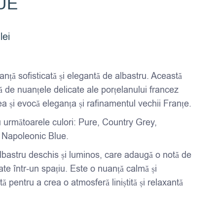
UE
Interval
0
lei
de
prețuri:
nță sofisticată și elegantă de albastru. Această
52,00 lei
ă de nuanțele delicate ale porțelanului francez
până
lea și evocă eleganța și rafinamentul vechii Franțe.
la
u următoarele culori: Pure, Country Grey,
189,00 lei
, Napoleonic Blue.
lbastru deschis și luminos, care adaugă o notă de
tate într-un spațiu. Este o nuanță calmă și
ă pentru a crea o atmosferă liniștită și relaxantă