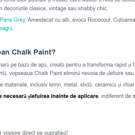
în decorurile clasice, vintage sau shabby chic.
Paris Grey
. Amestecat cu alb, evocă Rococoul. Culoarea
eagră
.
oan Chalk Paint?
ă pe bază de apă, creată pentru a transforma rapid și fără
tă, vopseaua Chalk Paint elimină nevoia de șlefuire sau g
materiale, inclusiv lemn, metal, sticlă, ceramică și chiar 
e necesară șlefuirea înainte de aplicare
, indiferent de 
r vopsire direct pe suprafață!