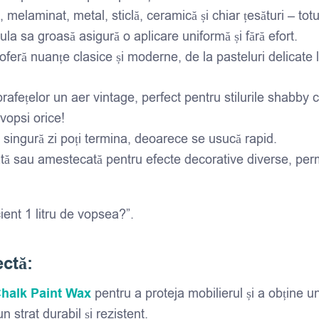
laminat, metal, sticlă, ceramică și chiar țesături – totul
a sa groasă asigură o aplicare uniformă și fără efort.
eră nuanțe clasice și moderne, de la pasteluri delicate la 
afețelor un aer vintage, perfect pentru stilurile shabby ch
vopsi orice!
-o singură zi poți termina, deoarece se usucă rapid.
ată sau amestecată pentru efecte decorative diverse, perm
ient 1 litru de vopsea?”.
ectă:
halk Paint Wax
pentru a proteja mobilierul și a obține u
n strat durabil și rezistent.