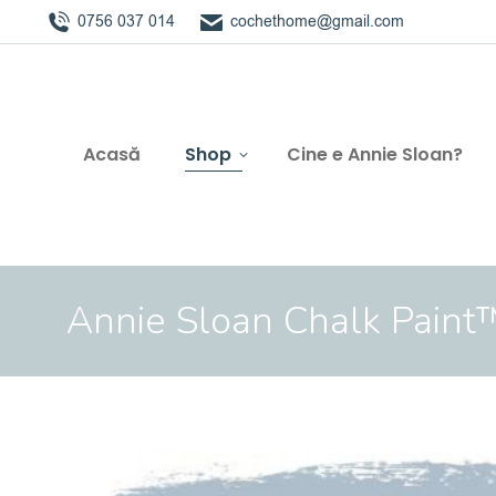
0756 037 014
cochethome@gmail.com
Acasă
Shop
Cine e Annie Sloan?
Annie Sloan Chalk Paint
You are here: