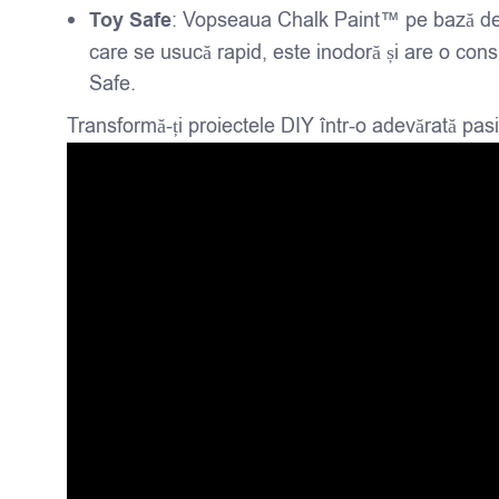
Toy Safe
: Vopseaua Chalk Paint™ pe bază de a
care se usucă rapid, este inodoră și are o con
Safe.
Transformă-ți proiectele DIY într-o adevărată pa