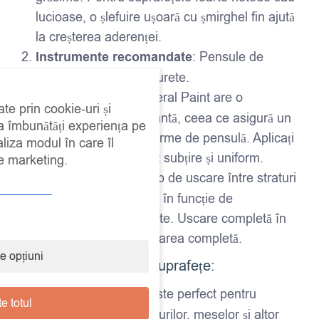
lucioase, o șlefuire ușoară cu șmirghel fin ajută
la creșterea aderenței.
Instrumente recomandate
: Pensule de
calitate sau role din burete.
Aplicare
: Fusion Mineral Paint are o
ate prin cookie-uri și
consistență autonivelantă, ceea ce asigură un
 a îmbunătăți experiența pe
finisaj uniform și fără urme de pensulă. Aplicați
aliza modul în care îl
vopseaua într-un strat subțire și uniform.
de marketing.
Timp de uscare
: Timp de uscare între straturi
– aproximativ 2-4 ore, în funcție de
temperatură și umiditate. Uscare completă în
24 de ore pentru utilizarea completă.
e opțiuni
Ideal pentru diverse suprafețe:
Mobilier din lemn
: Este perfect pentru
e totul
recondiționarea dulapurilor, meselor și altor