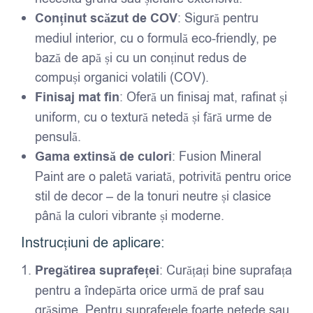
Conținut scăzut de COV
: Sigură pentru
mediul interior, cu o formulă eco-friendly, pe
bază de apă și cu un conținut redus de
compuși organici volatili (COV).
Finisaj mat fin
: Oferă un finisaj mat, rafinat și
uniform, cu o textură netedă și fără urme de
pensulă.
Gama extinsă de culori
: Fusion Mineral
Paint are o paletă variată, potrivită pentru orice
stil de decor – de la tonuri neutre și clasice
până la culori vibrante și moderne.
Instrucțiuni de aplicare:
Pregătirea suprafeței
: Curățați bine suprafața
pentru a îndepărta orice urmă de praf sau
grăsime. Pentru suprafețele foarte netede sau