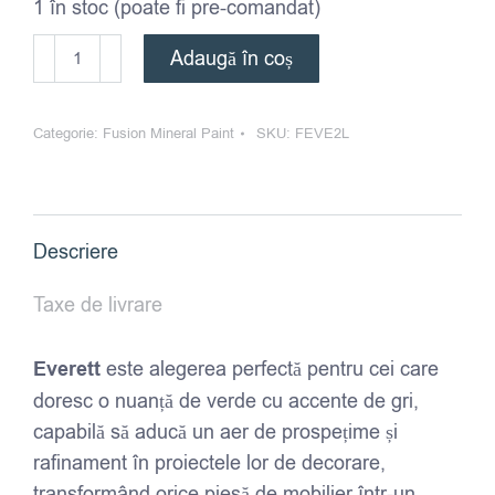
1 în stoc (poate fi pre-comandat)
Cantitate
Adaugă în coș
Vopsea
-
Categorie:
Fusion Mineral Paint
SKU:
FEVE2L
Fusion
Mineral
Paint
-
Descriere
Everett
-
Taxe de livrare
2L
Everett
este alegerea perfectă pentru cei care
doresc o nuanță de verde cu accente de gri,
capabilă să aducă un aer de prospețime și
rafinament în proiectele lor de decorare,
transformând orice piesă de mobilier într-un