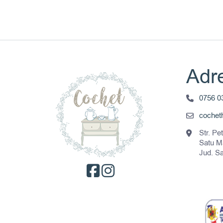
Adre
0756 0
coche
Str. Pe
Satu M
Jud. S