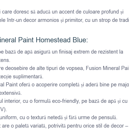
i care doresc să aducă un accent de culoare profund și
le într-un decor armonios și primitor, cu un strop de tradiț
 Mineral Paint Homestead Blue:
e bază de apă asigură un finisaj extrem de rezistent la
tens.
re deosebire de alte tipuri de vopsea, Fusion Mineral Pai
tecție suplimentară.
al Paint oferă o acoperire completă și aderă bine pe majo
extensivă.
l interior, cu o formulă eco-friendly, pe bază de apă și cu
OV).
i uniform, cu o textură netedă și fără urme de pensulă.
are o paletă variată, potrivită pentru orice stil de decor –