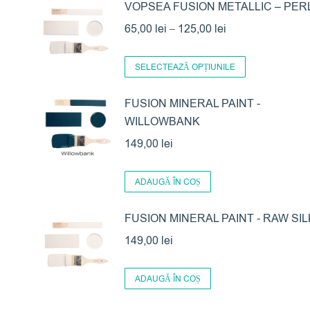
VOPSEA FUSION METALLIC – PER
Interval
65,00
lei
–
125,00
lei
de
Acest
prețuri:
SELECTEAZĂ OPȚIUNILE
produs
65,00 lei
are
FUSION MINERAL PAINT -
până
WILLOWBANK
mai
la
multe
149,00
lei
125,00 lei
variații.
Opțiunile
ADAUGĂ ÎN COȘ
pot
FUSION MINERAL PAINT - RAW SIL
fi
alese
149,00
lei
în
pagina
ADAUGĂ ÎN COȘ
produsului.