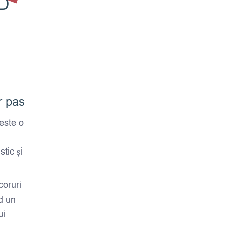
D
r pas
este o
stic și
coruri
d un
ui