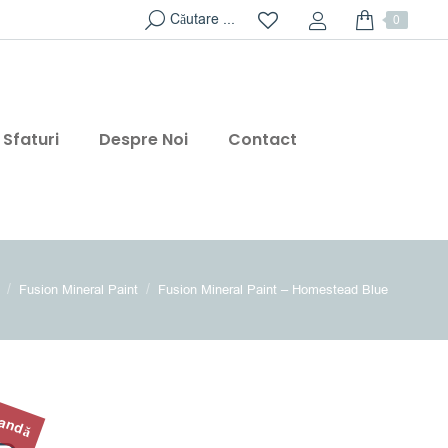
Search:
Căutare ...
0
Sfaturi
Despre Noi
Contact
are here:
Fusion Mineral Paint
Fusion Mineral Paint – Homestead Blue