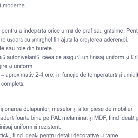
 și moderne.
a pentru a îndepărta orice urmă de praf sau grăsime. Pent
re ușoară cu șmirghel fin ajută la creșterea aderenței.
te sau role din burete.
ță autonivelantă, ceea ce asigură un finisaj uniform și fă
ire și uniform.
 – aproximativ 2-4 ore, în funcție de temperatură și umidi
 completă.
iționarea dulapurilor, meselor și altor piese de mobilier.
 aderă foarte bine pe PAL melaminat și MDF, fiind ideală 
isaj uniform și rezistent.
iclă, fiind ideală pentru detalii decorative și rame.