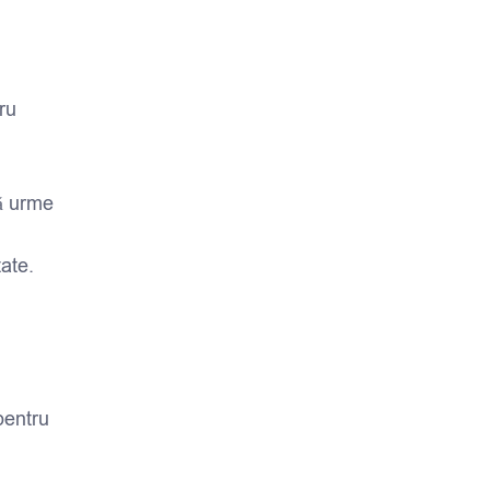
ru
ră urme
tate.
pentru