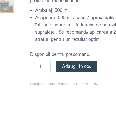
proiect de recondiționare.
Ambalaj: 500 ml.
Acoperire: 500 ml acoperă aproximativ
într-un singur strat, în funcție de porozi
suprafeței. Se recomandă aplicarea a 2
straturi pentru un rezultat optim.
Disponibil pentru precomandă
Cantitate
Adaugă în coș
Fusion
Mineral
Categorie:
Fusion Mineral Paint
SKU:
FHOBL
Paint
-
Homestead
Blue