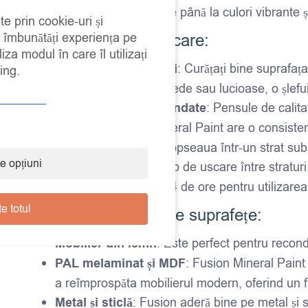
tonuri neutre și clasice până la culori vibrante
te prin cookie-uri și
a îmbunătăți experiența pe
Instrucțiuni de aplicare:
iza modul în care îl utilizați
Pregătirea suprafeței
: Curățați bine suprafaț
ing.
suprafețele foarte netede sau lucioase, o șlefui
Instrumente recomandate
: Pensule de calita
Aplicare
: Fusion Mineral Paint are o consisten
de pensulă. Aplicați vopseaua într-un strat subț
e opțiuni
Timp de uscare
: Timp de uscare între straturi
Uscare completă în 24 de ore pentru utilizarea
e totul
Ideal pentru diverse suprafețe:
Mobilier din lemn
: Este perfect pentru recond
PAL melaminat și MDF
: Fusion Mineral Paint
a reîmprospăta mobilierul modern, oferind un fin
Metal și sticlă
: Fusion aderă bine pe metal și st