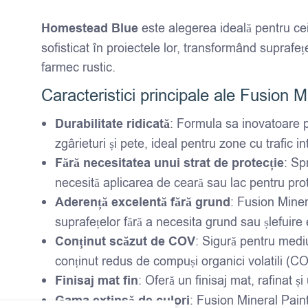
Homestead Blue
este alegerea ideală pentru ce
sofisticat în proiectele lor, transformând suprafețe
farmec rustic.
Caracteristici principale ale Fusion
Durabilitate ridicată
: Formula sa inovatoare p
zgârieturi și pete, ideal pentru zone cu trafic in
Fără necesitatea unui strat de protecție
: Sp
necesită aplicarea de ceară sau lac pentru pro
Aderență excelentă fără grund
: Fusion Miner
suprafețelor fără a necesita grund sau șlefuire 
Conținut scăzut de COV
: Sigură pentru mediu
conținut redus de compuși organici volatili (C
Finisaj mat fin
: Oferă un finisaj mat, rafinat ș
Gama extinsă de culori
: Fusion Mineral Paint 