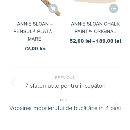
pagina
355,00 lei
Acest
produsului.
produs
are
ANNIE SLOAN –
ANNIE SLOAN CHALK
PENSULĂ PLATĂ –
PAINT™ ORIGINAL
mai
MARE
multe
Int
52,00
lei
–
189,00
lei
variații.
72,00
lei
de
Opțiunile
preț
pot
52,
POST
fi
pân
PREVIOUS
NAVIGATION
alese
la
7 sfaturi utile pentru începători
Previous
în
189
post:
pagina
NEXT
produsulu
Vopsirea mobilierului de bucătărie în 4 pași
Next
post: