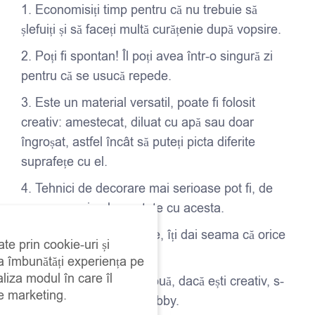
1. Economisiți timp pentru că nu trebuie să
șlefuiți și să faceți multă curățenie după vopsire.
2. Poți fi spontan! Îl poți avea într-o singură zi
pentru că se usucă repede.
3. Este un material versatil, poate fi folosit
creativ: amestecat, diluat cu apă sau doar
îngroșat, astfel încât să puteți picta diferite
suprafețe cu el.
4. Tehnici de decorare mai serioase pot fi, de
asemenea, implementate cu acesta.
5. Îți dă curaj și încredere, îți dai seama că orice
ate prin cookie-uri și
poate fi revopsit!
 a îmbunătăți experiența pe
aliza modul în care îl
6. Se dezvoltă o lume nouă, dacă ești creativ, s-
de marketing.
ar putea să ai un nou hobby.