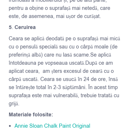
frumoasă a mobilierului și, pe de altă parte,
pentru a obține o suprafață mai netedă, care
este, de asemenea, mai ușor de curățat.
5
.
Ceruirea
Ceara se aplică deodată pe o suprafață mai mică
cu o pensulă specială sau cu o cârpă moale (de
preferință albă) care nu lasă scame.Se aplică
întotdeauna pe vopseaua uscată.După ce am
aplicat ceara, am șters excesul de ceară cu o
cârpă uscată. Ceara se usucă în 24 de ore, însă
se întărește total în 2-3 săptămâni. În acest timp
suprafața este mai vulnerabilă, trebuie tratată cu
grijă.
Materiale folosite:
Annie Sloan Chalk Paint Original