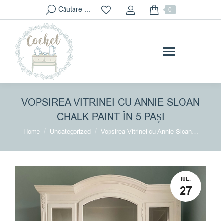
Search:
Căutare ...
0
VOPSIREA VITRINEI CU ANNIE SLOAN
CHALK PAINT ÎN 5 PAȘI
You are here:
Home
Uncategorized
Vopsirea Vitrinei cu Annie Sloan…
IUL.
27