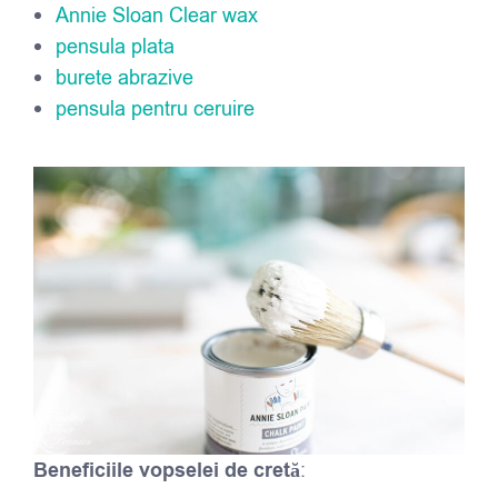
Annie Sloan Clear wax
pensula plata
burete abrazive
pensula pentru ceruire
Beneficiile vopselei de cretă
: