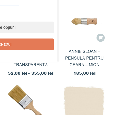
e opțiuni
Acest
produs
e totul
are
ANNIE SLOAN –
ANNIE SLOAN –
CLEAR WAX – CEARA
mai
PENSULĂ PENTRU
TRANSPARENTĂ
CEARĂ – MICĂ
multe
variații.
Interval
52,00
lei
–
355,00
lei
185,00
lei
Opțiunile
de
pot
prețuri:
fi
52,00 lei
alese
până
în
la