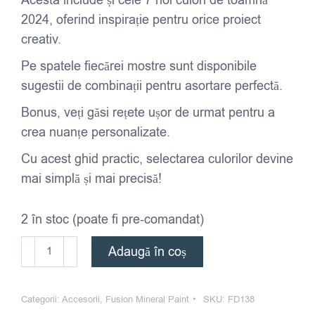
2024, oferind inspirație pentru orice proiect
creativ.
Pe spatele fiecărei mostre sunt disponibile
sugestii de combinații pentru asortare perfectă.
Bonus, veți găsi rețete ușor de urmat pentru a
crea nuanțe personalizate.
Cu acest ghid practic, selectarea culorilor devine
mai simplă și mai precisă!
2 în stoc (poate fi pre-comandat)
Cantitate
Adaugă în coș
Paletar
de
Categorii:
Accesorii
,
Fusion Mineral Paint
SKU:
FD138
Culori