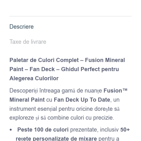
Complet
-
Fusion
Descriere
Mineral
Paint
Taxe de livrare
-
Fan
Paletar de Culori Complet – Fusion Mineral
Deck
Paint – Fan Deck – Ghidul Perfect pentru
Alegerea Culorilor
Descoperiți întreaga gamă de nuanțe
Fusion™
Mineral Paint
cu
Fan Deck Up To Date
, un
instrument esențial pentru oricine dorește să
exploreze și să combine culori cu precizie.
Peste 100 de culori
prezentate, inclusiv
50+
rețete personalizate de mixare
pentru a