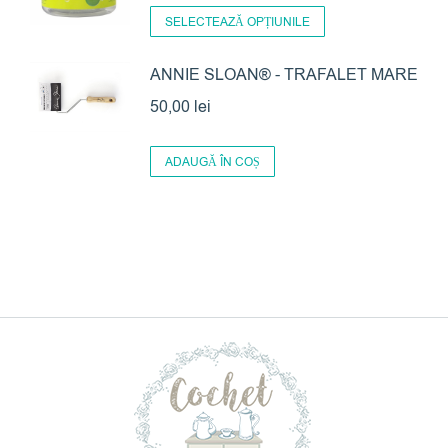
Acest
prețuri:
SELECTEAZĂ OPȚIUNILE
produs
48,00 lei
are
ANNIE SLOAN® - TRAFALET MARE
până
mai
la
50,00
lei
multe
142,00 lei
variații.
ADAUGĂ ÎN COȘ
Opțiunile
pot
fi
alese
în
pagina
produsului.