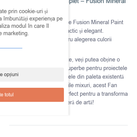
Paletar de Culori Complet – Fusion Mineral
Paint – Fan Deck
ate prin cookie-uri și
 a îmbunătăți experiența pe
Descoperă toate nuanțele Fusion Mineral Paint
aliza modul în care îl
într-un singur paletar practic și elegant.
de marketing.
Instrument esențial pentru alegerea culorii
perfecte în proiectele tal
Respectând aceste rețete, veți putea obține o
paletă variată de culori superbe pentru proiectele
e opțiuni
dvs. Fie că alegeți nuanțele din paleta existentă
sau experimentați propriile mixuri, acest Fan
Deck este partenerul perfect pentru a transforma
e totul
orice suprafață într-o operă de artă!