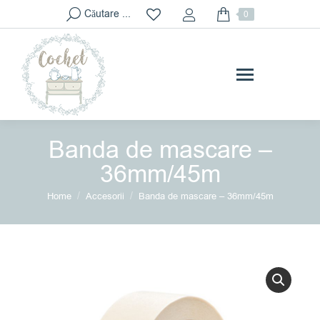
Search:
Căutare ...
0
Banda de mascare –
36mm/45m
You are here:
Home
Accesorii
Banda de mascare – 36mm/45m