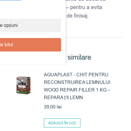
completă a vopselei
– pentru a evita
desprinderea stratului de finisaj.
e opțiuni
e totul
Produse similare
AGUAPLAST - CHIT PENTRU
RECONSTRUIREA LEMNULUI
WOOD REPAIR FILLER 1 KG –
REPARAȚII LEMN
39,00
lei
ADAUGĂ ÎN COȘ