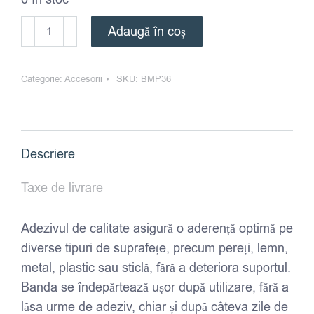
Cantitate
Adaugă în coș
Banda
de
Categorie:
Accesorii
SKU:
BMP36
mascare
-
36mm/45m
Descriere
Taxe de livrare
Adezivul de calitate asigură o aderență optimă pe
diverse tipuri de suprafețe, precum pereți, lemn,
metal, plastic sau sticlă, fără a deteriora suportul.
Banda se îndepărtează ușor după utilizare, fără a
lăsa urme de adeziv, chiar și după câteva zile de