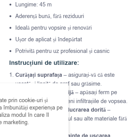
Lungime: 45 m
Aderență bună, fără reziduuri
Ideală pentru vopsire și renovări
Ușor de aplicat și îndepărtat
Potrivită pentru uz profesional și casnic
Instrucțiuni de utilizare:
Curățați suprafața
– asigurați-vă că este
uscată și lipsită de praf sau grăsime.
Aplicați banda cu grijă
– apăsați ferm pe
ate prin cookie-uri și
margini pentru a preveni infiltrațiile de vopsea.
 a îmbunătăți experiența pe
Vopsiți sau realizați lucrarea dorită
–
aliza modul în care îl
aplicați vopseaua, lacul sau alte materiale fără
de marketing.
griji.
Îndepărtați banda înainte de uscarea