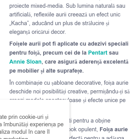
proiecte mixed-media. Sub lumina naturală sau
artificială, reflexiile aurii creează un efect unic
„Kacha”, aducând un plus de strălucire și
eleganță oricărui decor.
Foițele aurii pot fi aplicate cu adezivi speciali
pentru foiță, precum cei de la
Pentart
sau
Annie Sloan
, care asigură aderență excelentă
pe mobilier și alte suprafețe.
În combinație cu șabloane decorative, foița aurie
deschide noi posibilități creative, permițându-ți să
creezi modele spectaculoase și efecte unice pe
suprafețe vopsite.
ate prin cookie-uri și
Indiferent dacă o folosești pentru a obține
 a îmbunătăți experiența pe
accente subtile sau un look opulent,
Foița aurie
aliza modul în care îl
Kacha
este alegerea perfectă pentru a adăuga