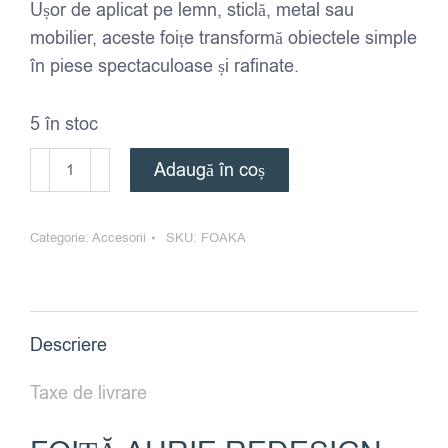
Ușor de aplicat pe lemn, sticlă, metal sau
mobilier, aceste foițe transformă obiectele simple
în piese spectaculoase și rafinate.
5 în stoc
Cantitate
Adaugă în coș
Foita
aurie
Categorie:
Accesorii
SKU:
FOAKA
Redesign
-
Kacha
Descriere
Taxe de livrare