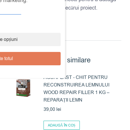
de marketing.
un plus de lux și magie fiecărui proiect.
e opțiuni
e totul
Produse similare
AGUAPLAST - CHIT PENTRU
RECONSTRUIREA LEMNULUI
WOOD REPAIR FILLER 1 KG –
REPARAȚII LEMN
39,00
lei
ADAUGĂ ÎN COȘ