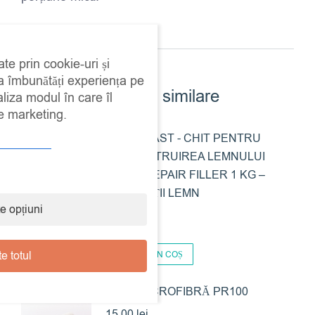
ate prin cookie-uri și
 a îmbunătăți experiența pe
Produse similare
aliza modul în care îl
de marketing.
AGUAPLAST - CHIT PENTRU
RECONSTRUIREA LEMNULUI
WOOD REPAIR FILLER 1 KG –
REPARAȚII LEMN
e opțiuni
39,00
lei
e totul
ADAUGĂ ÎN COȘ
ROLA MICROFIBRĂ PR100
15,00
lei