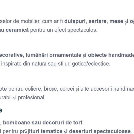
selor de mobilier, cum ar fi
dulapuri, sertare, mese și o
sau ceramică
pentru un efect spectaculos.
decorative, lumânări ornamentale și obiecte handmad
 inspirate din natură sau stiluri gotice/eclectice.
cte
pentru coliere, broșe, cercei și alte accesorii handma
rabil și profesional.
e
ă, bomboane sau decoruri de tort
.
al pentru
prăjituri tematice și deserturi spectaculoase
.