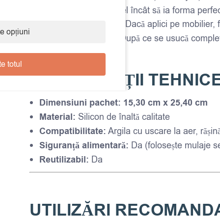
întărească complet, astfel încât să ia forma perfec
Fixarea pe suprafețe
– Dacă aplici pe mobilier, 
e opțiuni
Decorare și finisare
– După ce se usucă complet
e totul
SPECIFICAȚII TEHNIC
Dimensiuni pachet:
15,30 cm x 25,40 cm
Material:
Silicon de înaltă calitate
Compatibilitate:
Argila cu uscare la aer, rășină
Siguranță alimentară:
Da (folosește mulaje se
Reutilizabil:
Da
UTILIZĂRI RECOMAND