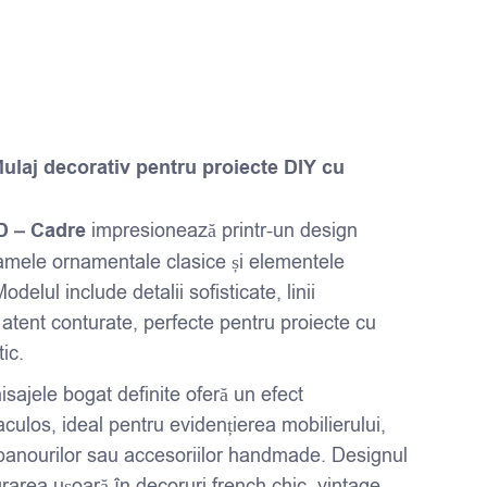
ulaj decorativ pentru proiecte DIY cu
D – Cadre
impresionează printr-un design
ramele ornamentale clasice și elementele
delul include detalii sofisticate, linii
atent conturate, perfecte pentru proiecte cu
tic.
nisajele bogat definite oferă un efect
culos, ideal pentru evidențierea mobilierului,
panourilor sau accesoriilor handmade. Designul
grarea ușoară în decoruri french chic, vintage,