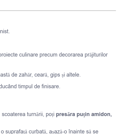
nist.
 proiecte culinare precum decorarea prăjiturilor
pastă de zahăr, ceară, gips și altele.
educând timpul de finisare.
a scoaterea turnării, poți
presăra puțin amidon,
e o suprafață curbată, așază-o înainte să se