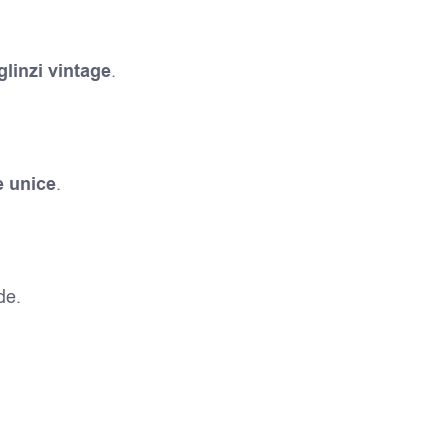
glinzi vintage
.
e unice
.
de.