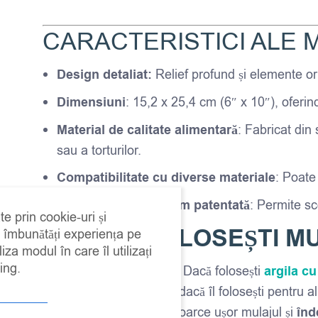
CARACTERISTICI ALE 
Design detaliat:
Relief profund și elemente or
Dimensiuni
:
15,2 x 25,4 cm (6″ x 10″), oferin
Material de calitate alimentară
:
Fabricat din 
sau a torturilor.
Compatibilitate cu diverse materiale
:
Poate 
Tehnologie Micro-Rim patentată
:
Permite sco
te prin cookie-uri și
CUM SĂ FOLOSEȘTI M
a îmbunătăți experiența pe
iza modul în care îl utilizați
ing.
Pregătește materialul
– Dacă folosești
argila cu
făină sau zahăr pudră
(dacă îl folosești pentru a
Scoaterea turnării
– Întoarce ușor mulajul și
înd