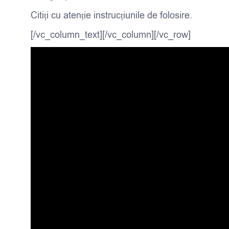
Citiți cu atenție instrucțiunile de folosire.
[/vc_column_text][/vc_column][/vc_row]