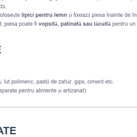
tă.
folosește
lipici pentru lemn
și fixează piesa înainte de în
, piesa poate fi
vopsită, patinată sau lăcuită
pentru un 
E
, lut polimeric, pastă de zahăr, gips, ciment etc.
parate pentru alimente și artizanat)
ATE