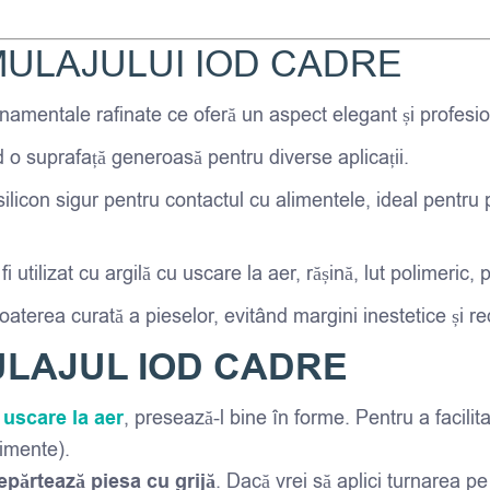
MULAJULUI IOD CADRE
namentale rafinate ce oferă un aspect elegant și profesio
d o suprafață generoasă pentru diverse aplicații.
silicon sigur pentru contactul cu alimentele, ideal pentru
fi utilizat cu argilă cu uscare la aer, rășină, lut polimeric, 
aterea curată a pieselor, evitând margini inestetice și r
ULAJUL IOD CADRE
 uscare la aer
, presează-l bine în forme. Pentru a facilit
limente).
epărtează piesa cu grijă
. Dacă vrei să aplici turnarea p