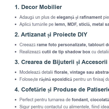
1. Decor Mobilier
Adaugă un plus de
eleganță și rafinament
pie
Aplică turnările pe
lemn, MDF, sticlă, metal 
2. Artizanat și Proiecte DIY
Creează
rame foto personalizate, tablouri 
Realizează
cutii de tip shadow box
cu detalii
3. Crearea de Bijuterii și Accesorii
Modelează detalii
florale, vintage sau abstra
Folosește
rășină epoxidică
pentru un finisaj du
4. Cofetărie și Produse de Patiseri
Perfect pentru turnarea de
fondant, ciocolat
Sigur pentru contactul cu alimentele, fiind ide