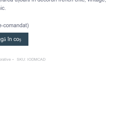
ic.
pre-comandat)
gă în coș
orative
SKU:
IODMCAD