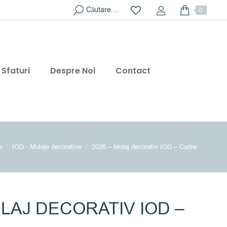
Search:
Căutare ...
0
Sfaturi
Despre Noi
Contact
 are here:
e
IOD - Mulaje decorative
2026 – Mulaj decorativ IOD – Cadre
ULAJ DECORATIV IOD –