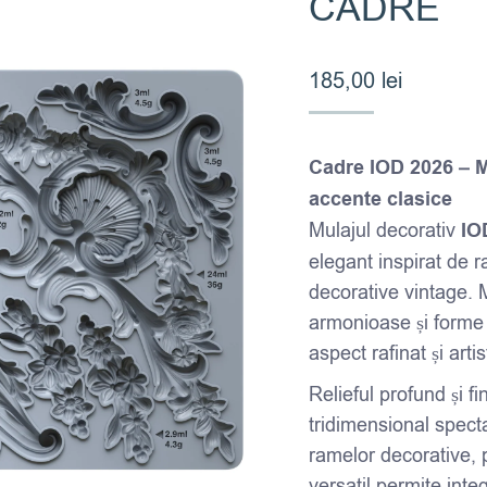
CADRE
185,00
lei
Cadre IOD 2026 – M
accente clasice
Mulajul decorativ
IO
elegant inspirat de 
decorative vintage. Mo
armonioase și forme 
aspect rafinat și artis
Relieful profund și fi
tridimensional specta
ramelor decorative, 
versatil permite inte