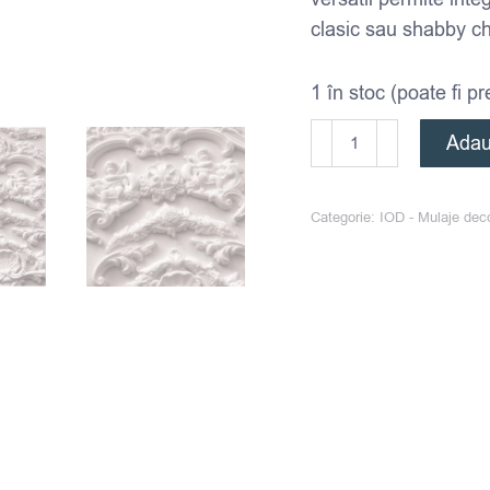
clasic sau shabby ch
1 în stoc (poate fi 
Cantitate
Adau
2026
-
Categorie:
IOD - Mulaje dec
Mulaj
decorativ
IOD
-
Cadre