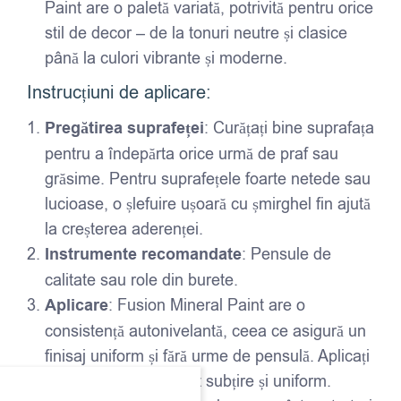
Paint are o paletă variată, potrivită pentru orice
stil de decor – de la tonuri neutre și clasice
până la culori vibrante și moderne.
Instrucțiuni de aplicare:
Pregătirea suprafeței
: Curățați bine suprafața
pentru a îndepărta orice urmă de praf sau
grăsime. Pentru suprafețele foarte netede sau
lucioase, o șlefuire ușoară cu șmirghel fin ajută
la creșterea aderenței.
Instrumente recomandate
: Pensule de
calitate sau role din burete.
Aplicare
: Fusion Mineral Paint are o
consistență autonivelantă, ceea ce asigură un
finisaj uniform și fără urme de pensulă. Aplicați
vopseaua într-un strat subțire și uniform.