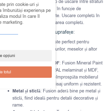
Timp de uscare
: Timp de uscare între straturi
ate prin cookie-uri și
– aproximativ 2-4 ore, în funcție de
 a îmbunătăți experiența pe
temperatură și umiditate. Uscare completă în
aliza modul în care îl
de marketing.
24 de ore pentru utilizarea completă.
Ideal pentru diverse suprafețe:
Mobilier din lemn
: Este perfect pentru
recondiționarea dulapurilor, meselor și altor
e opțiuni
piese de mobilier.
PAL melaminat și MDF
: Fusion Mineral Paint
aderă foarte bine pe PAL melaminat și MDF,
e totul
fiind ideală pentru a reîmprospăta mobilierul
modern, oferind un finisaj uniform și rezistent.
Metal și sticlă
: Fusion aderă bine pe metal și
sticlă, fiind ideală pentru detalii decorative și
rame.