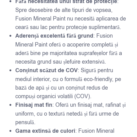
Fără necesitatea unui strat de protecție
:
Spre deosebire de alte tipuri de vopsea,
Fusion Mineral Paint nu necesită aplicarea de
ceară sau lac pentru protecție suplimentară.
Aderență excelentă fără grund
: Fusion
Mineral Paint oferă o acoperire completă și
aderă bine pe majoritatea suprafețelor fără a
necesita grund sau șlefuire extensivă.
Conținut scăzut de COV
: Sigură pentru
mediul interior, cu o formulă eco-friendly, pe
bază de apă și cu un conținut redus de
compuși organici volatili (COV).
Finisaj mat fin
: Oferă un finisaj mat, rafinat și
uniform, cu o textură netedă și fără urme de
pensulă.
Gama extinsă de culori
: Fusion Mineral