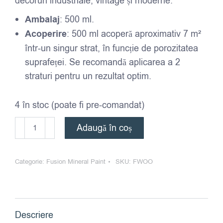
decoruri industriale, vintage și moderne.
Ambalaj
: 500 ml.
Acoperire
: 500 ml acoperă aproximativ 7 m²
într-un singur strat, în funcție de porozitatea
suprafeței. Se recomandă aplicarea a 2
straturi pentru un rezultat optim.
4 în stoc (poate fi pre-comandat)
Cantitate
Adaugă în coș
Fusion
Mineral
Categorie:
Fusion Mineral Paint
SKU:
FWOO
Paint
-
Wood
Wick
Descriere