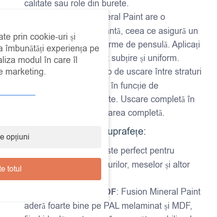
calitate sau role din burete.
Aplicare
: Fusion Mineral Paint are o
consistență autonivelantă, ceea ce asigură un
ate prin cookie-uri și
finisaj uniform și fără urme de pensulă. Aplicați
 a îmbunătăți experiența pe
vopseaua într-un strat subțire și uniform.
aliza modul în care îl
de marketing.
Timp de uscare
: Timp de uscare între straturi
– aproximativ 2-4 ore, în funcție de
temperatură și umiditate. Uscare completă în
24 de ore pentru utilizarea completă.
Ideal pentru diverse suprafețe:
e opțiuni
Mobilier din lemn
: Este perfect pentru
recondiționarea dulapurilor, meselor și altor
e totul
piese de mobilier.
PAL melaminat și MDF
: Fusion Mineral Paint
aderă foarte bine pe PAL melaminat și MDF,