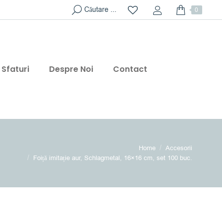
Search:
Căutare ...
0
Sfaturi
Despre Noi
Contact
re here:
Home
Accesorii
Foiță imitație aur, Schlagmetal, 16×16 cm, set 100 buc.