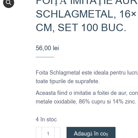
FOIȚĂ IMITAȚIE AUR
SCHLAGMETAL, 16×
CM, SET 100 BUC.
56,00
lei
Foita Schlagmetal este ideala pentru lucr
toate tipurile de suprafete.
Aceasta fiind o imitatie a foitei de aur, co
metale oxidabile, 86% cupru si 14% zinc.
4 în stoc
Cantitate
Adaugă în coș