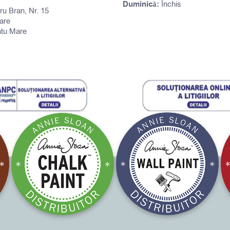
Duminică:
Închis
tru Bran, Nr. 15
are
atu Mare