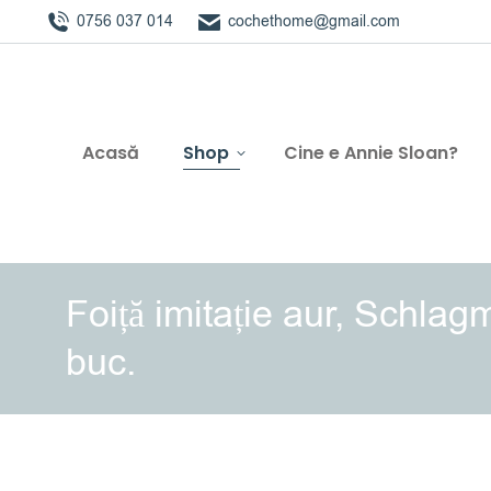
0756 037 014
cochethome@gmail.com
Acasă
Shop
Cine e Annie Sloan?
Foiță imitație aur, Schla
buc.