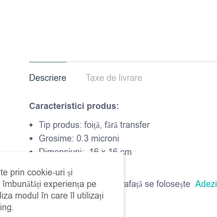
Descriere
Taxe de livrare
Caracteristici produs:
Tip produs: foiță, fără transfer
Grosime: 0.3 microni
Dimensiuni: 16 x 16 cm
Set cu 100 buc
te prin cookie-uri și
a îmbunătăți experiența pe
Pentru lipirea lor pe suprafață se folosește
Adezi
iza modul în care îl utilizați
ing.