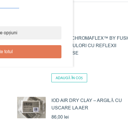
Produse similare
e opțiuni
VOPSEA CHROMAFLEX™ BY FUS
– SET 4 CULORI CU REFLEXII
e totul
LUMINOASE
155,00
lei
ADAUGĂ ÎN COȘ
IOD AIR DRY CLAY – ARGILĂ CU
USCARE LA AER
86,00
lei