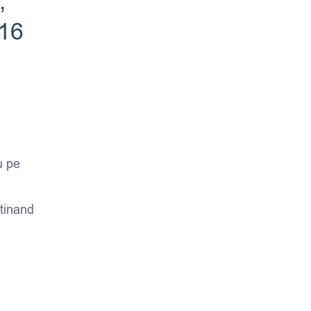
,
16
u pe
ntinand