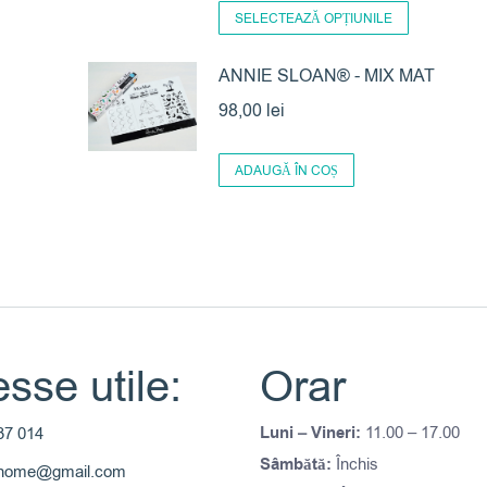
Acest
SELECTEAZĂ OPȚIUNILE
produs
are
ANNIE SLOAN® - MIX MAT
mai
98,00
lei
multe
variații.
ADAUGĂ ÎN COȘ
Opțiunile
pot
fi
alese
în
pagina
sse utile:
Orar
produsulu
Luni – Vineri:
11.00 – 17.00
37 014
Sâmbătă:
Închis
thome@gmail.com