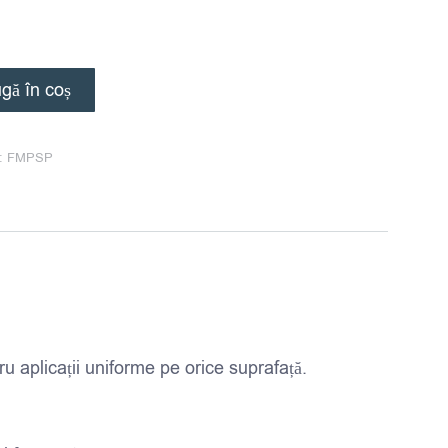
gă în coș
:
FMPSP
ru aplicații uniforme pe orice suprafață.