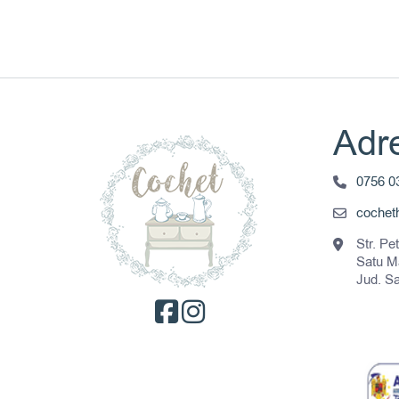
Adre
0756 0
coche
Str. Pe
Satu M
Jud. S