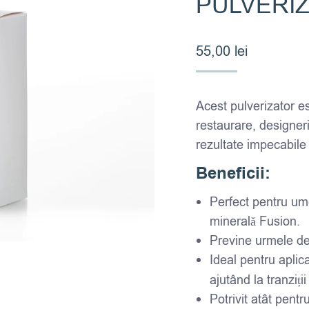
PULVERI
55,00
lei
Acest pulverizator es
restaurare, designeril
rezultate impecabile
Beneficii:
Perfect pentru um
minerală Fusion.
Previne urmele de 
Ideal pentru aplic
ajutând la tranziț
Potrivit atât pentr