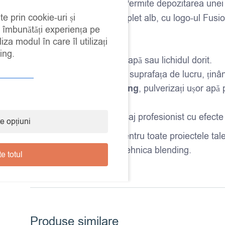
Capacitate optimă:
Permite depozitarea unei ca
te prin cookie-uri și
Aspect elegant:
complet alb, cu logo-ul Fusio
a îmbunătăți experiența pe
Utilizare:
iza modul în care îl utilizați
ing.
Umpleți rezervorul cu apă sau lichidul dorit.
Pulverizați uniform pe suprafața de lucru, ținâ
Pentru tehnica
blending
, pulverizați ușor apă
amesteca nuanțele.
Bucurați-vă de un finisaj profesionist cu efecte
e opțiuni
Un accesoriu esențial pentru toate proiectele tale 
exprimare artistică prin tehnica blending.
e totul
Produse similare