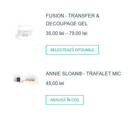
FUSION - TRANSFER &
DECOUPAGE GEL
Interval
35,00
lei
–
79,00
lei
de
Acest
prețuri:
SELECTEAZĂ OPȚIUNILE
produs
35,00 lei
are
până
ANNIE SLOAN® - TRAFALET MIC
mai
la
multe
45,00
lei
79,00 lei
variații.
Opțiunile
ADAUGĂ ÎN COȘ
pot
fi
alese
în