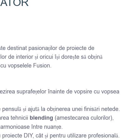
ZATOR
te destinat pasionaților de proiecte de
or de interior și oricui își dorește să obțină
 cu vopselele Fusion.
ezirea suprafețelor înainte de vopsire cu vopsea
pensulă și ajută la obținerea unei finisări netede.
area tehnicii
blending
(amestecarea culorilor),
ii armonioase între nuanțe.
u proiecte DIY, cât și pentru utilizare profesională.