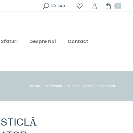
Search:
Căutare ...
0
Sfaturi
Despre Noi
Contact
You are here:
Home
Accesorii
Fusion – Sticlă Pulverizator
 STICLĂ