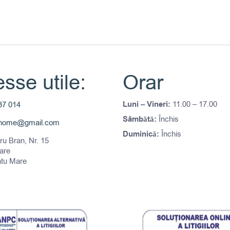
pagina
produsului.
sse utile:
Orar
Luni – Vineri:
11.00 – 17.00
37 014
Sâmbătă:
Închis
thome@gmail.com
Duminică:
Închis
tru Bran, Nr. 15
are
atu Mare