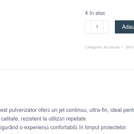
4 în stoc
Cantitate
Adau
Fusion
-
Categorie:
Accesorii
SKU
Sticlă
Pulverizator
st pulverizator oferă un jet continuu, ultra-fin, ideal pent
alitate, rezistent la utilizări repetate.
asigurând o experiență confortabilă în timpul proiectelor.