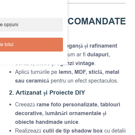
UTILIZĂRI RECOMANDATE
e opțiuni
1. Decor Mobilier
e totul
Adaugă un plus de
eleganță și rafinament
pieselor de mobilier, cum ar fi
dulapuri,
sertare, mese și oglinzi vintage
.
Aplică turnările pe
lemn, MDF, sticlă, metal
sau ceramică
pentru un efect spectaculos.
2. Artizanat și Proiecte DIY
Creează
rame foto personalizate, tablouri
decorative, lumânări ornamentale și
obiecte handmade unice
.
Realizează
cutii de tip shadow box
cu detalii