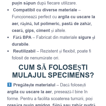
puțin săpun
după fiecare utilizare.
Compatibil cu diverse materiale
–
Funcționează perfect cu
argila cu uscare la
aer, rășină, lut polimeric, pastă de zahăr,
ceară, gips, ciment
și altele.
Fără BPA
– Fabricat din materiale
sigure și
durabile
.
Reutilizabil
– Rezistent și flexibil, poate fi
folosit de nenumărate ori.
CUM SĂ FOLOSEȘTI
MULAJUL SPECIMENS?
Pregătește materialul
– Dacă folosești
argila cu uscare la aer
, presează-l bine în
forme. Pentru a facilita scoaterea turnării, poți
presăra puțin amidon, făină sau zahăr pudră