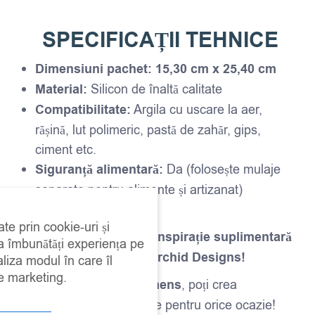
SPECIFICAȚII TEHNICE
Dimensiuni pachet:
15,30 cm x 25,40 cm
Material:
Silicon de înaltă calitate
Compatibilitate:
Argila cu uscare la aer,
rășină, lut polimeric, pastă de zahăr, gips,
ciment etc.
Siguranță alimentară:
Da (folosește mulaje
separate pentru alimente și artizanat)
Reutilizabil:
Da
ate prin cookie-uri și
Descoperă tutoriale și inspirație suplimentară
 a îmbunătăți experiența pe
pe site-ul oficial Iron Orchid Designs!
aliza modul în care îl
de marketing.
Cu
mulajul IOD Specimens
, poți crea
decorațiuni personalizate pentru orice ocazie!