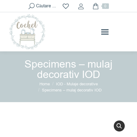
Search:
Căutare ...
0
Specimens – mulaj
decorativ IOD
You are here:
Home
IOD - Mulaje decorative
Specimens – mulaj decorativ IOD