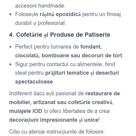
accesorii handmade.
Folosește
rășină epoxidică
pentru un finisaj
durabil și profesional.
4. Cofetărie și Produse de Patiserie
Perfect pentru turnarea de
fondant,
ciocolată, bomboane sau decoruri de tort
.
Sigur pentru contactul cu alimentele, fiind
ideal pentru
prăjituri tematice și deserturi
spectaculoase
.
Indiferent dacă ești pasionat de
restaurare de
mobilier, artizanat sau cofetărie creativă
,
mulajele IOD
îți oferă libertatea de a crea
decorațiuni impresionante și unice
!
Citiți cu atenție instrucțiunile de folosire.