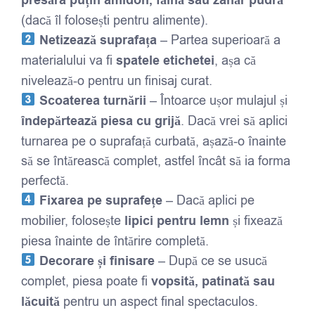
presăra puțin amidon, făină sau zahăr pudră
(dacă îl folosești pentru alimente).
Netizează suprafața
– Partea superioară a
materialului va fi
spatele etichetei
, așa că
nivelează-o pentru un finisaj curat.
Scoaterea turnării
– Întoarce ușor mulajul și
îndepărtează piesa cu grijă
. Dacă vrei să aplici
turnarea pe o suprafață curbată, așază-o înainte
să se întărească complet, astfel încât să ia forma
perfectă.
Fixarea pe suprafețe
– Dacă aplici pe
mobilier, folosește
lipici pentru lemn
și fixează
piesa înainte de întărire completă.
Decorare și finisare
– După ce se usucă
complet, piesa poate fi
vopsită, patinată sau
lăcuită
pentru un aspect final spectaculos.