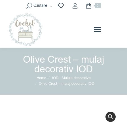
Search:
Căutare ...
0
Olive Crest – mulaj
decorativ IOD
You are here:
Home
IOD - Mulaje decorative
Olive Crest – mulaj decorativ IOD