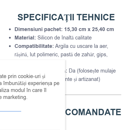
SPECIFICAȚII TEHNICE
Dimensiuni pachet:
15,30 cm x 25,40 cm
Material:
Silicon de înaltă calitate
Compatibilitate:
Argila cu uscare la aer,
rășină, lut polimeric, pastă de zahăr, gips,
ciment etc.
Siguranță alimentară:
Da (folosește mulaje
ate prin cookie-uri și
separate pentru alimente și artizanat)
 a îmbunătăți experiența pe
Reutilizabil:
Da
aliza modul în care îl
de marketing.
UTILIZĂRI RECOMANDATE
1. Decor Mobilier