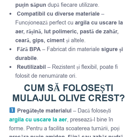
puțin săpun
după fiecare utilizare.
Compatibil cu diverse materiale
–
Funcționează perfect cu
argila cu uscare la
aer, rășină, lut polimeric, pastă de zahăr,
ceară, gips, ciment
și altele.
Fără BPA
– Fabricat din materiale
sigure și
durabile
.
Reutilizabil
– Rezistent și flexibil, poate fi
folosit de nenumărate ori.
CUM SĂ FOLOSEȘTI
MULAJUL OLIVE CREST
?
Pregătește materialul
– Dacă folosești
argila cu uscare la aer
, presează-l bine în
forme. Pentru a facilita scoaterea turnării, poți