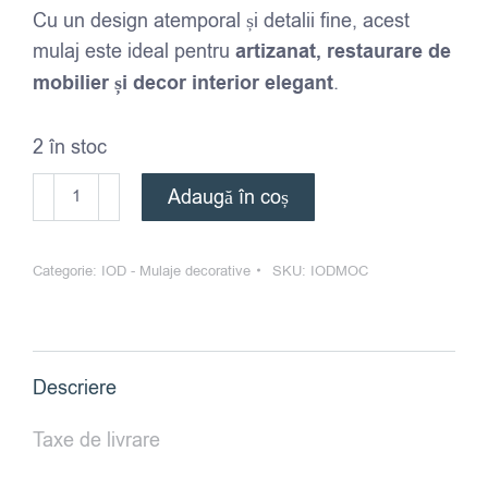
Cu un design atemporal și detalii fine, acest
mulaj este ideal pentru
artizanat, restaurare de
mobilier și decor interior elegant
.
2 în stoc
Cantitate
Adaugă în coș
Olive
Crest
Categorie:
IOD - Mulaje decorative
SKU:
IODMOC
–
mulaj
decorativ
IOD
Descriere
Taxe de livrare