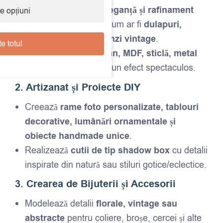
Adaugă un plus de
eleganță și rafinament
e opțiuni
pieselor de mobilier, cum ar fi
dulapuri,
sertare, mese și oglinzi vintage
.
e totul
Aplică turnările pe
lemn, MDF, sticlă, metal
sau ceramică
pentru un efect spectaculos.
2. Artizanat și Proiecte DIY
Creează
rame foto personalizate, tablouri
decorative, lumânări ornamentale și
obiecte handmade unice
.
Realizează
cutii de tip shadow box
cu detalii
inspirate din natură sau stiluri gotice/eclectice.
3. Crearea de Bijuterii și Accesorii
Modelează detalii
florale, vintage sau
abstracte
pentru coliere, broșe, cercei și alte