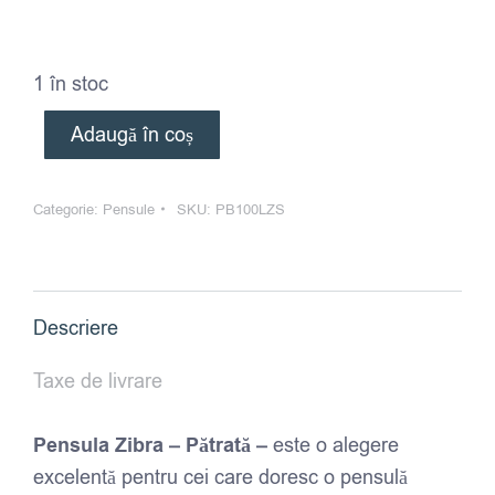
1 în stoc
Adaugă în coș
Categorie:
Pensule
SKU:
PB100LZS
Descriere
Taxe de livrare
Pensula Zibra – Pătrată –
este o alegere
excelentă pentru cei care doresc o pensulă