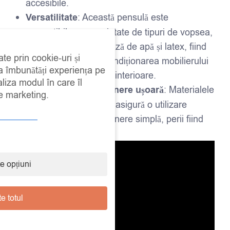
accesibile.
Versatilitate
: Această pensulă este
compatibilă cu o varietate de tipuri de vopsea,
inclusiv acrilice, pe bază de apă și latex, fiind
ate prin cookie-uri și
excelentă pentru recondiționarea mobilierului
 a îmbunătăți experiența pe
și decorarea detaliilor interioare.
aliza modul în care îl
Durabilitate și întreținere ușoară
: Materialele
de marketing.
de calitate superioară asigură o utilizare
îndelungată și o întreținere simplă, perii fiind
ușor de curățat.
e opțiuni
e totul