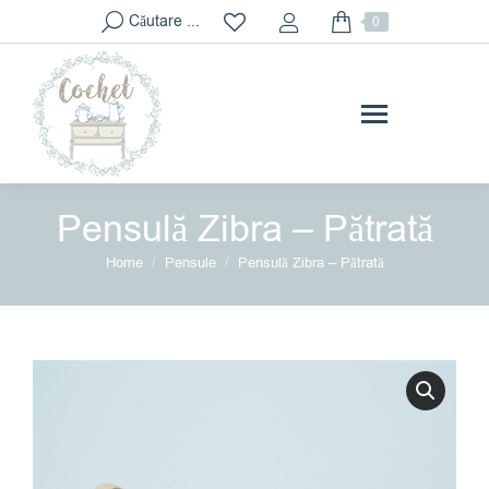
Search:
Căutare ...
0
Pensulă Zibra – Pătrată
You are here:
Home
Pensule
Pensulă Zibra – Pătrată