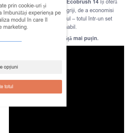
Brushkeeper – Deluxe Ecobrush 14
îți oferă
ate prin cookie-uri și
libertatea de a picta fără griji, de a economisi
 a îmbunătăți experiența pe
timp și de a proteja mediul – totul într-un set
aliza modul în care îl
de marketing.
elegant, practic și sustenabil.
Creează mai mult. Curăță mai puțin.
e opțiuni
e totul