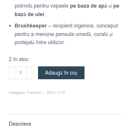
potrivită pentru vopsele
pe baza de apă
și
pe
bază de ulei
.
Brushkeeper
– recipient ingenios, conceput
pentru a menține pensula umedă, curată și
protejată între utilizări.
2 în stoc
Cantitate
Adaugă în coș
Brushkeeper
–
Categorie:
Pensule
SKU:
1170
Deluxe
Ecobrush
14
-
Descriere
suport