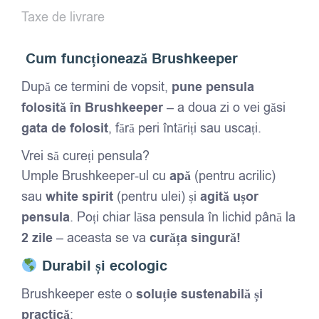
inteligent
Taxe de livrare
pentru
pensule
Cum funcționează Brushkeeper
După ce termini de vopsit,
pune pensula
folosită în Brushkeeper
– a doua zi o vei găsi
gata de folosit
, fără peri întăriți sau uscați.
Vrei să cureți pensula?
Umple Brushkeeper-ul cu
apă
(pentru acrilic)
sau
white spirit
(pentru ulei) și
agită ușor
pensula
. Poți chiar lăsa pensula în lichid până la
2 zile
– aceasta se va
curăța singură!
Durabil și ecologic
Brushkeeper este o
soluție sustenabilă și
practică
: