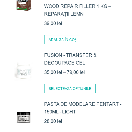
WOOD REPAIR FILLER 1 KG –
REPARAȚII LEMN
39,00
lei
ADAUGĂ ÎN COȘ
FUSION - TRANSFER &
DECOUPAGE GEL
Interval
35,00
lei
–
79,00
lei
de
Acest
prețuri:
SELECTEAZĂ OPȚIUNILE
produs
35,00 lei
are
PASTA DE MODELARE PENTART -
până
150ML - LIGHT
mai
la
multe
28,00
lei
79,00 lei
variații.