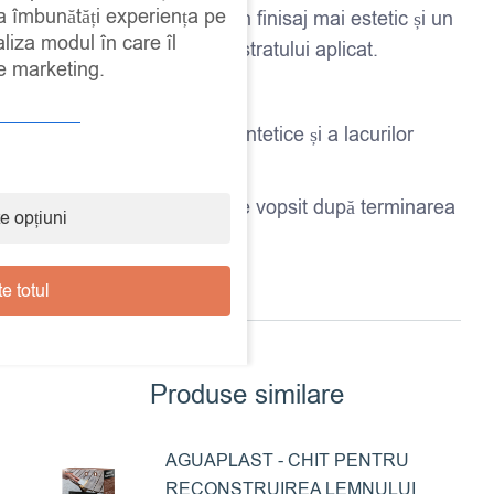
 a îmbunătăți experiența pe
o aplicare mai ușoară, un finisaj mai estetic și un
aliza modul în care îl
control mai bun asupra stratului aplicat.
de marketing.
Utilizare recomandată:
Diluarea emailurilor sintetice și a lacurilor
alchidice compatibile.
Curățarea uneltelor de vopsit după terminarea
e opțiuni
lucrului.
e totul
Produse similare
AGUAPLAST - CHIT PENTRU
RECONSTRUIREA LEMNULUI