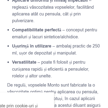
Aplicare uniformă și finisaj impecabil
–
reglează vâscozitatea vopselelor, facilitând
aplicarea atât cu pensula, cât și prin
pulverizare.
Compatibilitate perfectă
– conceput pentru
emailuri și lacuri sintetice/alchidice.
Ușurință în utilizare
– ambalaj practic de 250
ml, ușor de depozitat și manipulat.
Versatilitate
– poate fi folosit și pentru
curățarea rapidă și eficientă a pensulelor,
rolelor și altor unelte.
De regulă, vopselele Monto sunt fabricate la o
vâscozitate optimă pentru aplicarea cu pensula,
fără a necesita diluare. Totuși, în cazul aplicării
prin pulverizare, utilizarea acestui diluant asigură
ate prin cookie-uri și