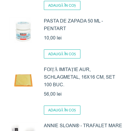
Opțiunile
ADAUGĂ ÎN COȘ
pot
PASTA DE ZAPADA 50 ML -
fi
PENTART
alese
în
10,00
lei
pagina
produsului.
ADAUGĂ ÎN COȘ
FOIȚĂ IMITAȚIE AUR,
SCHLAGMETAL, 16X16 CM, SET
100 BUC.
56,00
lei
ADAUGĂ ÎN COȘ
ANNIE SLOAN® - TRAFALET MARE