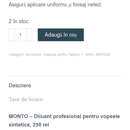
Asigură aplicare uniformă și finisaj neted.
2 în stoc
Cantitate
Adaugă în coș
MONTO
-
Categorii:
Accesorii
,
Vopsea pentru faianță
SKU:
MDV250
Diluant
profesional
pentru
vopsele
Descriere
sintetice
-
Taxe de livrare
250
ml
MONTO – Diluant profesional pentru vopsele
sintetice, 250 ml