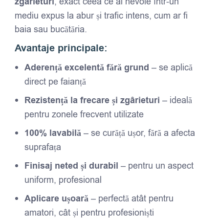
zgârieturi
, exact ceea ce ai nevoie într-un
mediu expus la abur și trafic intens, cum ar fi
baia sau bucătăria.
Avantaje principale:
Aderență excelentă fără grund
– se aplică
direct pe faianță
Rezistență la frecare și zgârieturi
– ideală
pentru zonele frecvent utilizate
100% lavabilă
– se curăță ușor, fără a afecta
suprafața
Finisaj neted și durabil
– pentru un aspect
uniform, profesional
Aplicare ușoară
– perfectă atât pentru
amatori, cât și pentru profesioniști