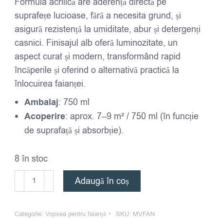
Formula acrilică are aderență directă pe
suprafețe lucioase, fără a necesita grund, și
asigură rezistență la umiditate, abur și detergenți
casnici. Finisajul alb oferă luminozitate, un
aspect curat și modern, transformând rapid
încăperile și oferind o alternativă practică la
înlocuirea faianței.
Ambalaj
: 750 ml
Acoperire
: aprox. 7–9 m² / 750 ml (în funcție
de suprafață și absorbție).
8 în stoc
Cantitate
Adaugă în coș
MONTO
-
Categorie:
Vopsea pentru faianță
SKU:
MVFAN
AZULEJOS