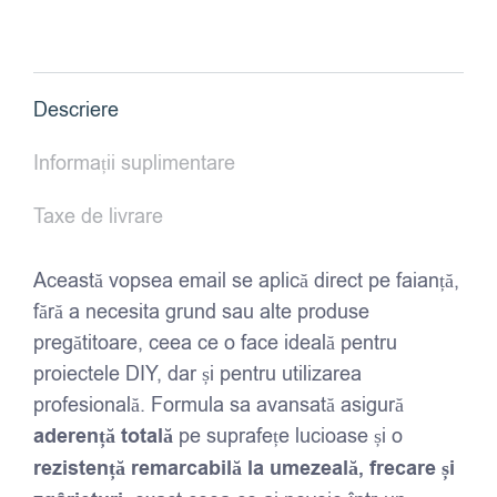
-
Vopsea
pentru
Descriere
faianță
-
Informații suplimentare
750ml
-
Taxe de livrare
Alb
Această vopsea email se aplică direct pe faianță,
fără a necesita grund sau alte produse
pregătitoare, ceea ce o face ideală pentru
proiectele DIY, dar și pentru utilizarea
profesională. Formula sa avansată asigură
aderență totală
pe suprafețe lucioase și o
rezistență remarcabilă la umezeală, frecare și