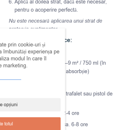
Aplică al doilea strat, dacă este necesar,
pentru o acoperire perfectă.
Nu este necesară aplicarea unui strat de
protecție suplimentar.
Specificații tehnice:
ate prin cookie-uri și
Cantitate:
750 ml
 a îmbunătăți experiența pe
aliza modul în care îl
Randament:
aprox. 7–9 m² / 750 ml (în
de marketing.
funcție de suprafață și absorbție)
Finisaj:
lucios satinat
Aplicare:
cu pensulă, trafalet sau pistol de
vopsit
e opțiuni
Uscare la atingere:
2-4 ore
e totul
Reacoperire:
după cca. 6-8 ore