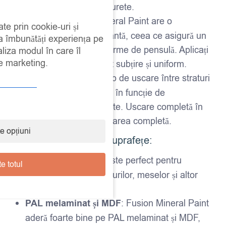
calitate sau role din burete.
Aplicare
: Fusion Mineral Paint are o
ate prin cookie-uri și
consistență autonivelantă, ceea ce asigură un
 a îmbunătăți experiența pe
finisaj uniform și fără urme de pensulă. Aplicați
aliza modul în care îl
de marketing.
vopseaua într-un strat subțire și uniform.
Timp de uscare
: Timp de uscare între straturi
– aproximativ 2-4 ore, în funcție de
temperatură și umiditate. Uscare completă în
24 de ore pentru utilizarea completă.
e opțiuni
Ideal pentru diverse suprafețe:
Mobilier din lemn
: Este perfect pentru
e totul
recondiționarea dulapurilor, meselor și altor
piese de mobilier.
PAL melaminat și MDF
: Fusion Mineral Paint
aderă foarte bine pe PAL melaminat și MDF,