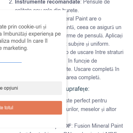
Instrumente recomandate
: Pensule de
calitate sau role din burete.
Aplicare
: Fusion Mineral Paint are o
ate prin cookie-uri și
consistență autonivelantă, ceea ce asigură un
 a îmbunătăți experiența pe
finisaj uniform și fără urme de pensulă. Aplicați
aliza modul în care îl
vopseaua într-un strat subțire și uniform.
de marketing.
Timp de uscare
: Timp de uscare între straturi
– aproximativ 2-4 ore, în funcție de
temperatură și umiditate. Uscare completă în
24 de ore pentru utilizarea completă.
e opțiuni
Ideal pentru diverse suprafețe:
Mobilier din lemn
: Este perfect pentru
e totul
recondiționarea dulapurilor, meselor și altor
piese de mobilier.
PAL melaminat și MDF
: Fusion Mineral Paint