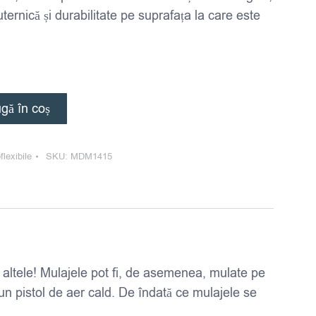
ternică și durabilitate pe suprafața la care este
gă în coș
flexibile
SKU:
MDM1415
te altele! Mulajele pot fi, de asemenea, mulate pe
un pistol de aer cald. De îndată ce mulajele se