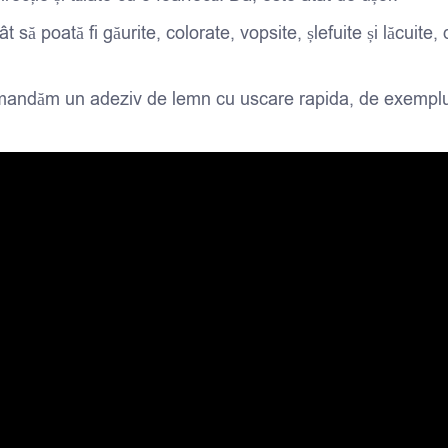
ât să poată fi găurite, colorate, vopsite, șlefuite și lăcu
ecomandăm un adeziv de lemn cu uscare rapida, de exemp