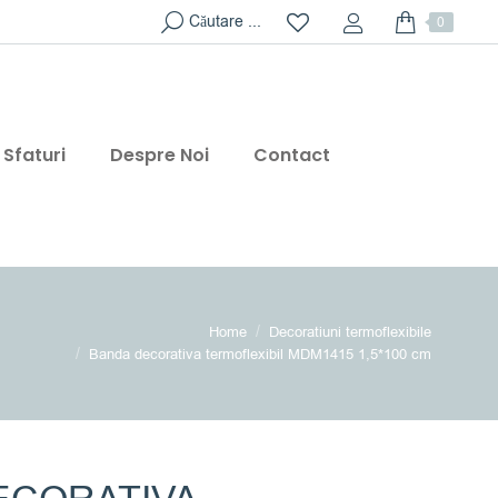
Search:
Căutare ...
0
Sfaturi
Despre Noi
Contact
e:
Home
Decoratiuni termoflexibile
Banda decorativa termoflexibil MDM1415 1,5*100 cm