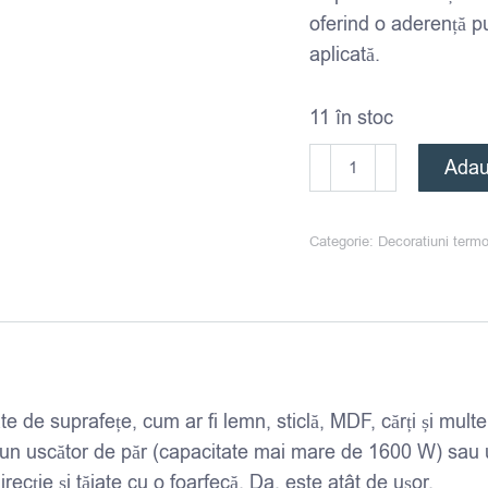
oferind o aderență pu
aplicată.
11 în stoc
Cantitate
Adau
Banda
decorativa
Categorie:
Decoratiuni termo
termoflexibil
MDM1415
1,5*100
cm
te de suprafețe, cum ar fi lemn, sticlă, MDF, cărți și mul
la un uscător de păr (capacitate mai mare de 1600 W) sau 
direcție și tăiate cu o foarfecă. Da, este atât de ușor.