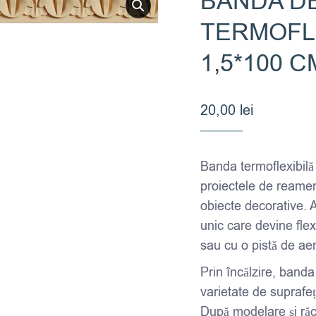
BANDA D
TERMOFL
1,5*100 C
20,00
lei
Banda termoflexibilă
proiectele de reamena
obiecte decorative. 
unic care devine flex
sau cu o pistă de aer
Prin încălzire, banda
varietate de suprafeț
După modelare și răci