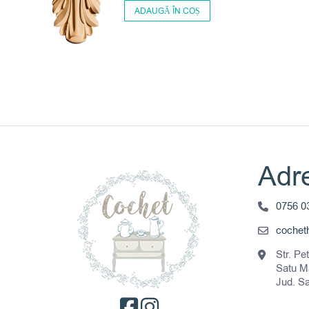
ADAUGĂ ÎN COȘ
Adre
0756 0
coche
Str. Pe
Satu M
Jud. S