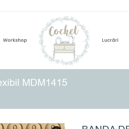
Workshop
Lucrări
lexibil MDM1415
You are her