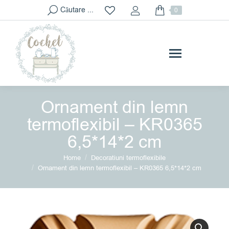
Search:
Căutare ...
0
Ornament din lemn
termoflexibil – KR0365
6,5*14*2 cm
You are here:
Home
Decoratiuni termoflexibile
Ornament din lemn termoflexibil – KR0365 6,5*14*2 cm