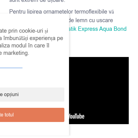
Pentru lipirea ornametelor termoflexibile vă
recomandăm un adeziv de lemn cu uscare
rapida, de exemplu
Neostik Express Aqua Bond
ate prin cookie-uri și
 a îmbunătăți experiența pe
Marime: 6,5*14*2 cm
aliza modul în care îl
Ambalaj: 1 buc
de marketing.
e opțiuni
e totul