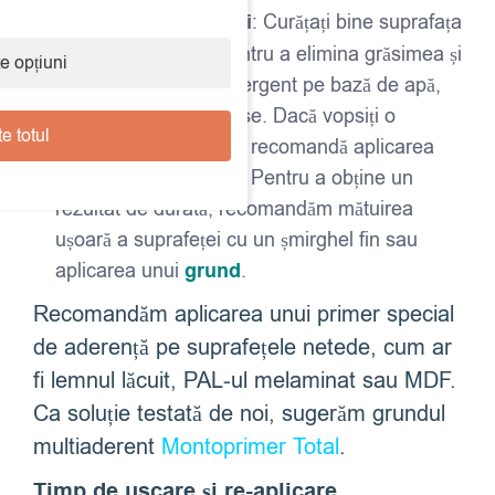
Pregătirea suprafeței
: Curățați bine suprafața
înainte de vopsire pentru a elimina grăsimea și
e opțiuni
praful. Utilizați un detergent pe bază de apă,
precum cel pentru vase. Dacă vopsiți o
e totul
suprafață metalică, se recomandă aplicarea
unui grund antirugină. Pentru a obține un
rezultat de durată, recomandăm mătuirea
ușoară a suprafeței cu un șmirghel fin sau
aplicarea unui
grund
.
Recomandăm aplicarea unui primer special
de aderență pe suprafețele netede, cum ar
fi lemnul lăcuit, PAL-ul melaminat sau MDF.
Ca soluție testată de noi, sugerăm grundul
multiaderent
Montoprimer Total
.
Timp de uscare și re-aplicare