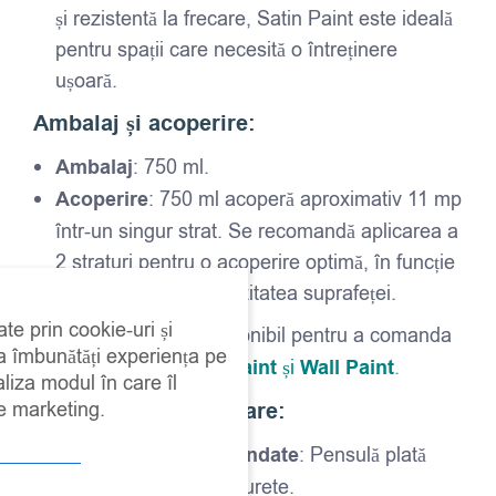
și rezistentă la frecare, Satin Paint este ideală
pentru spații care necesită o întreținere
ușoară.
Ambalaj și acoperire:
Ambalaj
: 750 ml.
Acoperire
: 750 ml acoperă aproximativ 11 mp
într-un singur strat. Se recomandă aplicarea a
2 straturi pentru o acoperire optimă, în funcție
de culoare și de porozitatea suprafeței.
ate prin cookie-uri și
Paletar de culori
: Disponibil pentru a comanda
 a îmbunătăți experiența pe
culori din gama
Satin Paint
și
Wall Paint
.
aliza modul în care îl
de marketing.
Instrucțiuni de aplicare:
Instrumente recomandate
: Pensulă plată
sintetică sau rolă cu burete.