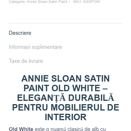
Categorie:
Annie Sloan Satin Paint
SKU:
ASSPOW
Descriere
Informații suplimentare
Taxe de livrare
ANNIE SLOAN SATIN
PAINT OLD WHITE –
ELEGANȚĂ DURABILĂ
PENTRU MOBILIERUL DE
INTERIOR
Old White
este o nuanță clasică de alb cu