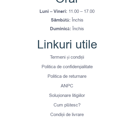
Luni – Vineri:
11.00 – 17.00
Sâmbătă:
Închis
Duminică:
Închis
Linkuri utile
Termeni și condiții
Politica de confidenţialitate
Politica de returnare
ANPC
Soluționare litigiilor
Cum plătesc?
Condiții de livrare