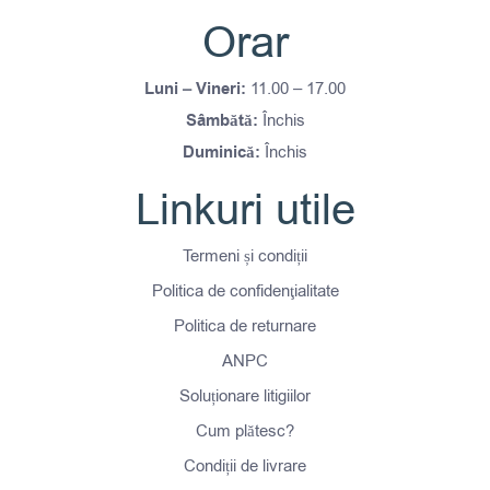
Orar
Luni – Vineri:
11.00 – 17.00
Sâmbătă:
Închis
Duminică:
Închis
Linkuri utile
Termeni și condiții
Politica de confidenţialitate
Politica de returnare
ANPC
Soluționare litigiilor
Cum plătesc?
Condiții de livrare