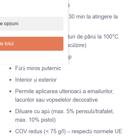
Aderență extraordinară
Uscare rapidă (aprox. 30 min la atingere la
e opțiuni
20°C)
Rezistență la temperaturi de până la 100°C
e totul
(ideal pentru țevi de încălzire)
Nu îngălbenește în timp
Fără miros puternic
Interior și exterior
Permite aplicarea ulterioară a emailurilor,
lacurilor sau vopselelor decorative
Diluare cu apă (max. 5% pensulă/trafalet,
max. 10% pistol)
COV redus (< 75 g/l) – respectă normele UE