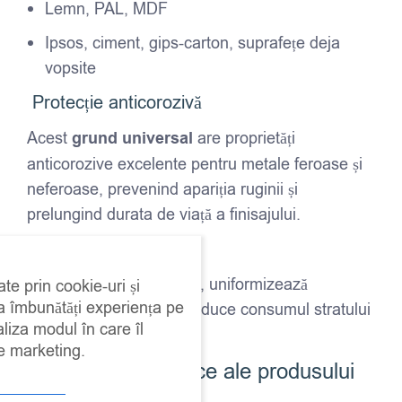
Lemn, PAL, MDF
Ipsos, ciment, gips-carton, suprafețe deja
vopsite
Protecție anticorozivă
Acest
grund universal
are proprietăți
anticorozive excelente pentru metale feroase și
neferoase, prevenind apariția ruginii și
prelungind durata de viață a finisajului.
Sigilant pentru lemn
Funcționează ca amorsă, uniformizează
ate prin cookie-uri și
 a îmbunătăți experiența pe
absorbția suportului și reduce consumul stratului
aliza modul în care îl
final de vopsea.
de marketing.
Proprietăți tehnice ale produsului