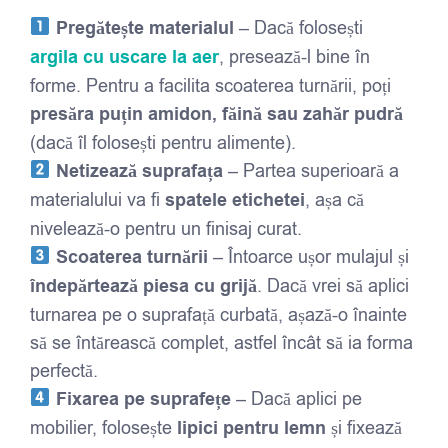
Pregătește materialul
– Dacă folosești
argila cu uscare la aer
, presează-l bine în
forme. Pentru a facilita scoaterea turnării, poți
presăra puțin amidon, făină sau zahăr pudră
(dacă îl folosești pentru alimente).
Netizează suprafața
– Partea superioară a
materialului va fi
spatele etichetei
, așa că
nivelează-o pentru un finisaj curat.
Scoaterea turnării
– Întoarce ușor mulajul și
îndepărtează piesa cu grijă
. Dacă vrei să aplici
turnarea pe o suprafață curbată, așază-o înainte
să se întărească complet, astfel încât să ia forma
perfectă.
Fixarea pe suprafețe
– Dacă aplici pe
mobilier, folosește
lipici pentru lemn
și fixează