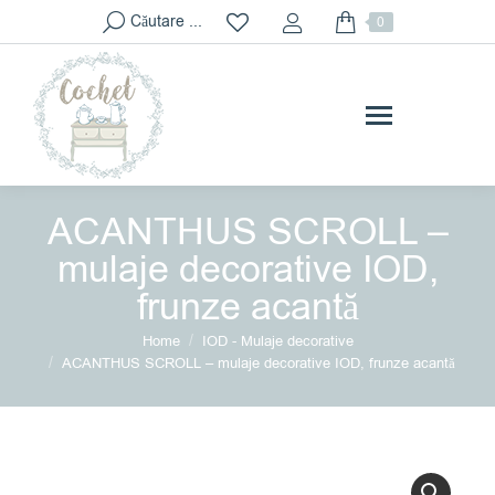
Search:
Căutare ...
0
ACANTHUS SCROLL –
mulaje decorative IOD,
frunze acantă
You are here:
Home
IOD - Mulaje decorative
ACANTHUS SCROLL – mulaje decorative IOD, frunze acantă