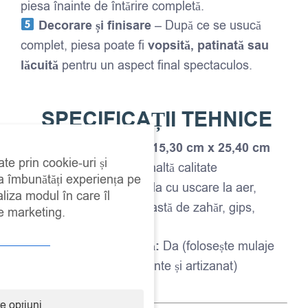
piesa înainte de întărire completă.
Decorare și finisare
– După ce se usucă
complet, piesa poate fi
vopsită, patinată sau
lăcuită
pentru un aspect final spectaculos.
SPECIFICAȚII TEHNICE
Dimensiuni pachet:
15,30 cm x 25,40 cm
ate prin cookie-uri și
Material:
Silicon de înaltă calitate
 a îmbunătăți experiența pe
Compatibilitate:
Argila cu uscare la aer,
aliza modul în care îl
rășină, lut polimeric, pastă de zahăr, gips,
de marketing.
ciment etc.
Siguranță alimentară:
Da (folosește mulaje
separate pentru alimente și artizanat)
Reutilizabil:
Da
e opțiuni