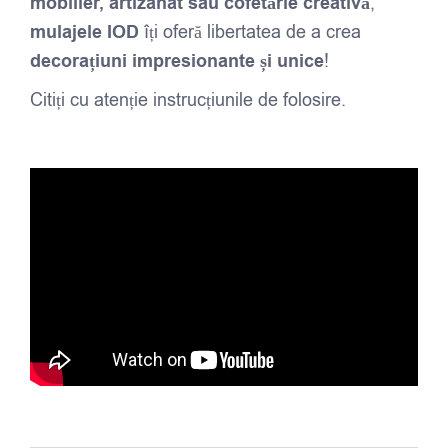
mobilier, artizanat sau cofetărie creativă
,
mulajele IOD
îți oferă libertatea de a crea
decorațiuni impresionante și unice
!
Citiți cu atenție instrucțiunile de folosire.