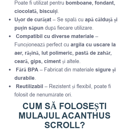
Poate fi utilizat pentru
bomboane, fondant,
ciocolată, biscuiți
.
Ușor de curățat
– Se spală cu
apă călduță și
puțin săpun
după fiecare utilizare.
Compatibil cu diverse materiale
–
Funcționează perfect cu
argila cu uscare la
aer, rășină, lut polimeric, pastă de zahăr,
ceară, gips, ciment
și altele.
Fără BPA
– Fabricat din materiale
sigure și
durabile
.
Reutilizabil
– Rezistent și flexibil, poate fi
folosit de nenumărate ori.
CUM SĂ FOLOSEȘTI
MULAJUL
ACANTHUS
SCROLL
?