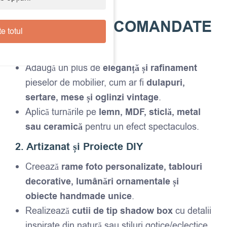
UTILIZĂRI RECOMANDATE
e totul
1. Decor Mobilier
Adaugă un plus de
eleganță și rafinament
pieselor de mobilier, cum ar fi
dulapuri,
sertare, mese și oglinzi vintage
.
Aplică turnările pe
lemn, MDF, sticlă, metal
sau ceramică
pentru un efect spectaculos.
2. Artizanat și Proiecte DIY
Creează
rame foto personalizate, tablouri
decorative, lumânări ornamentale și
obiecte handmade unice
.
Realizează
cutii de tip shadow box
cu detalii
inspirate din natură sau stiluri gotice/eclectice.