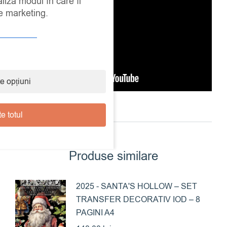
aliza modul în care îl
de marketing.
e opțiuni
e totul
Produse similare
2025 - SANTA'S HOLLOW – SET
TRANSFER DECORATIV IOD – 8
PAGINI A4