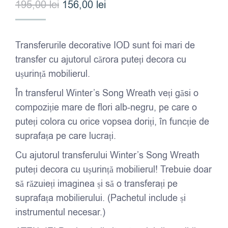
Prețul
Prețul
195,00
lei
156,00
lei
inițial
curent
a
este:
Transferurile decorative IOD sunt foi mari de
fost:
156,00 lei.
transfer cu ajutorul cărora puteți decora cu
195,00 lei.
ușurință mobilierul.
În transferul Winter’s Song Wreath veți găsi o
compoziție mare de flori alb-negru, pe care o
puteți colora cu orice vopsea doriți, în funcție de
suprafața pe care lucrați.
Cu ajutorul transferului Winter’s Song Wreath
puteți decora cu ușurință mobilierul! Trebuie doar
să răzuieți imaginea și să o transferați pe
suprafața mobilierului. (Pachetul include și
instrumentul necesar.)