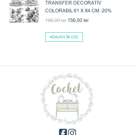
TRANSFER DECORATIV
COLORABIL 61 X 84 CM -20%
Prețul
Prețul
195,00
lei
156,00
lei
inițial
curent
a
este:
ADAUGĂ ÎN COȘ
fost:
156,00 lei.
195,00 lei.