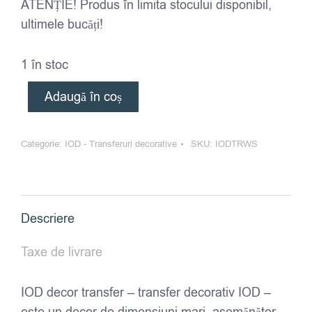
ATENȚIE! Produs în limita stocului disponibil,
ultimele bucăți!
1 în stoc
Adaugă în coș
Categorie:
IOD - Transferuri decorative
SKU:
IODTRWS
Descriere
Taxe de livrare
IOD decor transfer – transfer decorativ IOD –