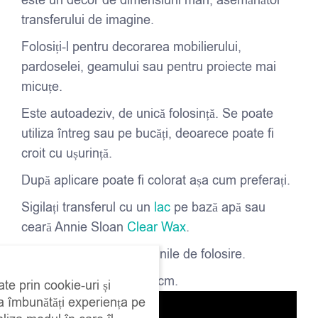
este un decor de dimensiuni mari, asemănător
transferului de imagine.
Folosiți-l pentru decorarea mobilierului,
pardoselei, geamului sau pentru proiecte mai
micuțe.
Este autoadeziv, de unică folosință. Se poate
utiliza întreg sau pe bucăți, deoarece poate fi
croit cu ușurință.
După aplicare poate fi colorat așa cum preferați.
Sigilați transferul cu un
lac
pe bază apă sau
ceară Annie Sloan
Clear Wax
.
Citiți cu atenție instrucțiunile de folosire.
Dimensiuni: 61 cm x 61 cm.
ate prin cookie-uri și
 a îmbunătăți experiența pe