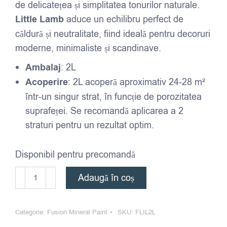
de delicatețea și simplitatea tonurilor naturale.
Little Lamb
aduce un echilibru perfect de
căldură și neutralitate, fiind ideală pentru decoruri
moderne, minimaliste și scandinave.
Ambalaj
: 2L
Acoperire
: 2L acoperă aproximativ 24-28 m²
într-un singur strat, în funcție de porozitatea
suprafeței. Se recomandă aplicarea a 2
straturi pentru un rezultat optim.
Disponibil pentru precomandă
Cantitate
Adaugă în coș
Vopsea
-
Categorie:
Fusion Mineral Paint
SKU:
FLIL2L
Fusion