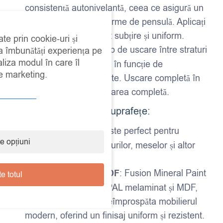
consistență autonivelantă, ceea ce asigură un
finisaj uniform și fără urme de pensulă. Aplicați
vopseaua într-un strat subțire și uniform.
ate prin cookie-uri și
Timp de uscare
: Timp de uscare între straturi
 a îmbunătăți experiența pe
aliza modul în care îl
– aproximativ 2-4 ore, în funcție de
de marketing.
temperatură și umiditate. Uscare completă în
24 de ore pentru utilizarea completă.
Ideal pentru diverse suprafețe:
Mobilier din lemn
: Este perfect pentru
e opțiuni
recondiționarea dulapurilor, meselor și altor
piese de mobilier.
PAL melaminat și MDF
: Fusion Mineral Paint
e totul
aderă foarte bine pe PAL melaminat și MDF,
fiind ideală pentru a reîmprospăta mobilierul
modern, oferind un finisaj uniform și rezistent.