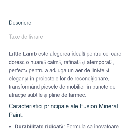
Mineral
Paint
-
Descriere
Little
Lamb
Taxe de livrare
-
2L
Little Lamb
este alegerea ideală pentru cei care
doresc o nuanță calmă, rafinată și atemporală,
perfectă pentru a adăuga un aer de liniște și
eleganță în proiectele lor de recondiționare,
transformând piesele de mobilier în puncte de
atracție subtile și pline de farmec.
Caracteristici principale ale Fusion Mineral
Paint:
Durabilitate ridicată
: Formula sa inovatoare