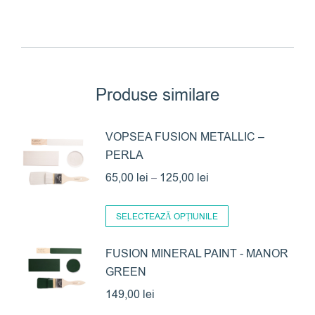
Produse similare
VOPSEA FUSION METALLIC –
PERLA
Interval
65,00
lei
–
125,00
lei
de
Acest
prețuri:
SELECTEAZĂ OPȚIUNILE
produs
65,00 lei
are
FUSION MINERAL PAINT - MANOR
până
GREEN
mai
la
multe
149,00
lei
125,00 lei
variații.