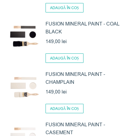
Opțiunile
ADAUGĂ ÎN COȘ
pot
FUSION MINERAL PAINT - COAL
fi
BLACK
alese
în
149,00
lei
pagina
produsului.
ADAUGĂ ÎN COȘ
FUSION MINERAL PAINT -
CHAMPLAIN
149,00
lei
ADAUGĂ ÎN COȘ
FUSION MINERAL PAINT -
CASEMENT