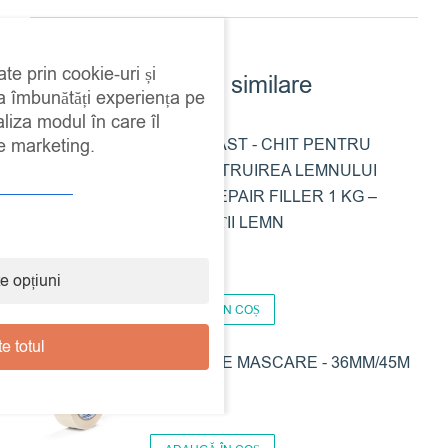
ate prin cookie-uri și
Produse similare
 a îmbunătăți experiența pe
aliza modul în care îl
AGUAPLAST - CHIT PENTRU
de marketing.
RECONSTRUIREA LEMNULUI
WOOD REPAIR FILLER 1 KG –
REPARAȚII LEMN
39,00
lei
e opțiuni
ADAUGĂ ÎN COȘ
e totul
BANDA DE MASCARE - 36MM/45M
14,00
lei