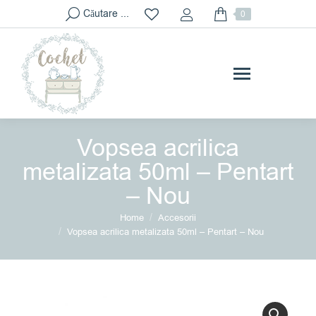
Search:
Căutare ...
0
Vopsea acrilica
metalizata 50ml – Pentart
– Nou
You are here:
Home
Accesorii
Vopsea acrilica metalizata 50ml – Pentart – Nou