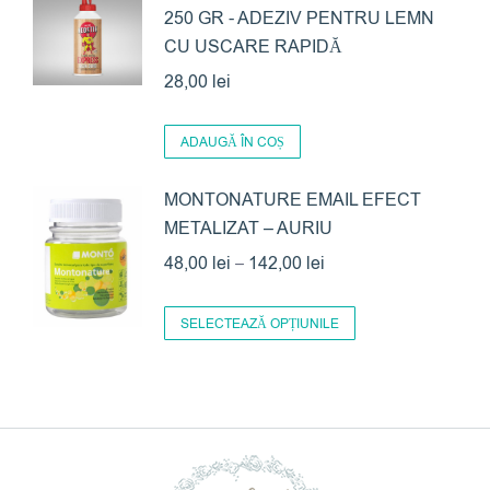
250 GR - ADEZIV PENTRU LEMN
CU USCARE RAPIDĂ
28,00
lei
ADAUGĂ ÎN COȘ
MONTONATURE EMAIL EFECT
METALIZAT – AURIU
Interval
48,00
lei
–
142,00
lei
de
Acest
prețuri:
SELECTEAZĂ OPȚIUNILE
produs
48,00 lei
are
până
mai
la
multe
142,00 lei
variații.