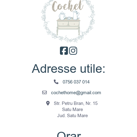
Opțiunile
pot
fi
alese
în
pagina
produsului.
Adresse utile:
0756 037 014
cochethome@gmail.com
Str. Petru Bran, Nr. 15
Satu Mare
Jud. Satu Mare
Orar