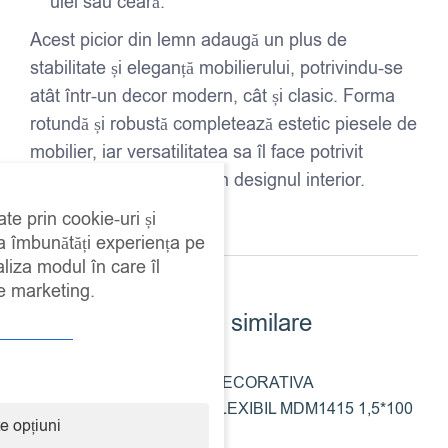
ulei sau ceară.
Acest picior din lemn adaugă un plus de
stabilitate și eleganță mobilierului, potrivindu-se
atât într-un decor modern, cât și clasic. Forma
rotundă și robustă completează estetic piesele de
mobilier, iar versatilitatea sa îl face potrivit
pentru diverse aplicații în designul interior.
ate prin cookie-uri și
 a îmbunătăți experiența pe
aliza modul în care îl
de marketing.
Produse similare
BANDA DECORATIVA
TERMOFLEXIBIL MDM1415 1,5*100
e opțiuni
CM