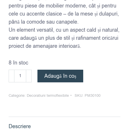
pentru piese de mobilier moderne, cât și pentru
cele cu accente clasice – de la mese și dulapuri,
până la comode sau canapele.
Un element versatil, cu un aspect cald și natural,
care adaugă un plus de stil și rafinament oricărui
proiect de amenajare interioară.
8 în stoc
Cantitate
Adaugă în coș
Picioare
Lemn
Categorie:
Decoratiuni termoflexibile
SKU:
PM30100
-
Model
PM
30100
Descriere