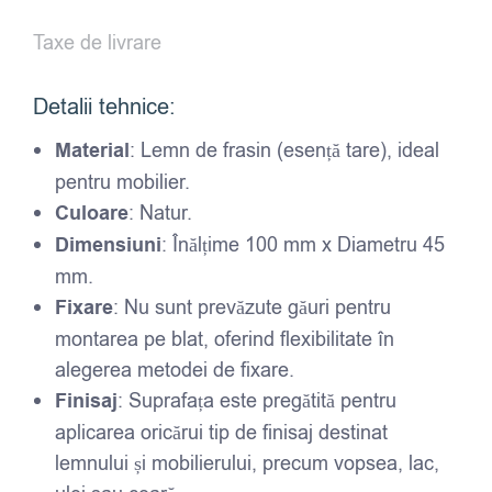
10*4,5
cm
Taxe de livrare
Detalii tehnice:
Material
: Lemn de frasin (esență tare), ideal
pentru mobilier.
Culoare
: Natur.
Dimensiuni
: Înălțime 100 mm x Diametru 45
mm.
Fixare
: Nu sunt prevăzute găuri pentru
montarea pe blat, oferind flexibilitate în
alegerea metodei de fixare.
Finisaj
: Suprafața este pregătită pentru
aplicarea oricărui tip de finisaj destinat
lemnului și mobilierului, precum vopsea, lac,