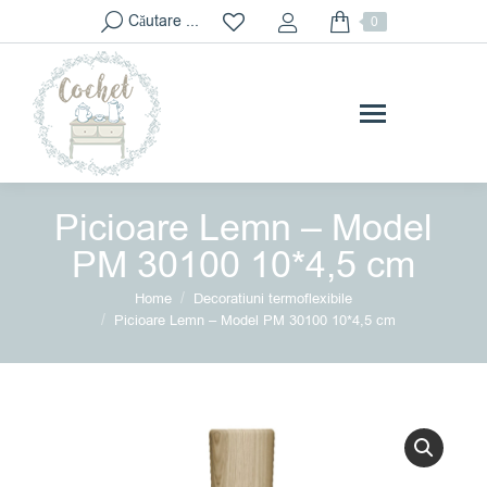
Search:
Căutare ...
0
Picioare Lemn – Model
PM 30100 10*4,5 cm
You are here:
Home
Decoratiuni termoflexibile
Picioare Lemn – Model PM 30100 10*4,5 cm