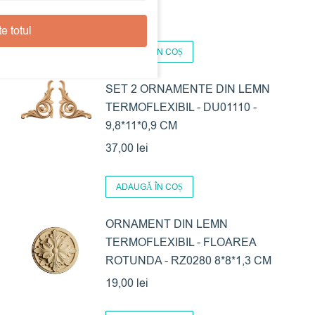
20,00
lei
e totul
ADAUGĂ ÎN COȘ
SET 2 ORNAMENTE DIN LEMN
TERMOFLEXIBIL - DU01110 -
9,8*11*0,9 CM
37,00
lei
ADAUGĂ ÎN COȘ
ORNAMENT DIN LEMN
TERMOFLEXIBIL - FLOAREA
ROTUNDA - RZ0280 8*8*1,3 CM
19,00
lei