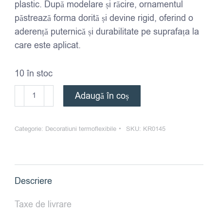
plastic. După modelare și răcire, ornamentul
păstrează forma dorită și devine rigid, oferind o
aderență puternică și durabilitate pe suprafața la
care este aplicat.
10 în stoc
Cantitate
Adaugă în coș
Ornament
din
Categorie:
Decoratiuni termoflexibile
SKU:
KR0145
lemn
termoflexibil
-
KR0145
Descriere
4,2*8,1*1,3
cm
Taxe de livrare