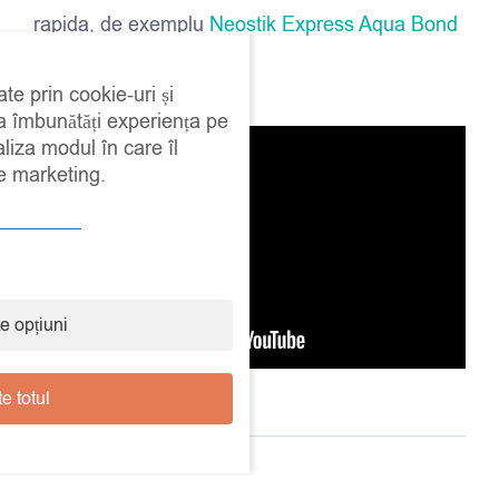
rapida, de exemplu
Neostik Express Aqua Bond
Marime: 4,2*8,1*1,3 cm
ate prin cookie-uri și
Ambalaj: 1 buc
 a îmbunătăți experiența pe
aliza modul în care îl
de marketing.
e opțiuni
e totul