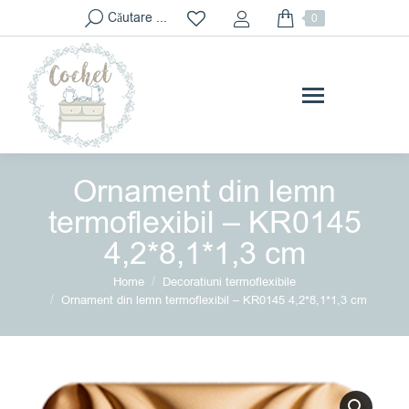
Search:
Căutare ...
0
Ornament din lemn
termoflexibil – KR0145
4,2*8,1*1,3 cm
You are here:
Home
Decoratiuni termoflexibile
Ornament din lemn termoflexibil – KR0145 4,2*8,1*1,3 cm